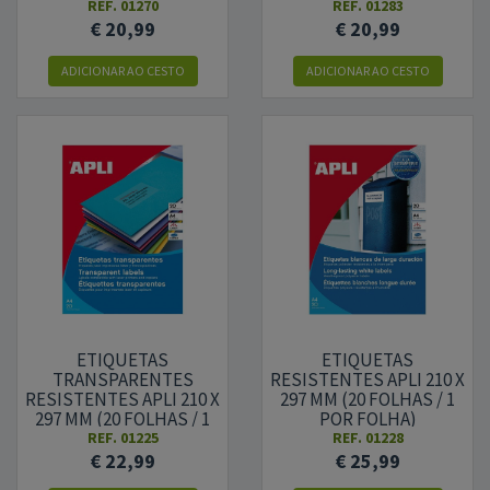
REF.
01270
REF.
01283
€ 20,99
€ 20,99
ADICIONAR AO CESTO
ADICIONAR AO CESTO
ETIQUETAS
ETIQUETAS
TRANSPARENTES
RESISTENTES APLI 210 X
RESISTENTES APLI 210 X
297 MM (20 FOLHAS / 1
297 MM (20 FOLHAS / 1
POR FOLHA)
POR FOLHA)
REF.
01225
REF.
01228
€ 22,99
€ 25,99