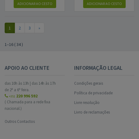
ADICIONAR AO CESTO
ADICIONAR AO CESTO
1
2
3
»
1
–
16
(
34
)
APOIO AO CLIENTE
INFORMAÇÃO LEGAL
das 10h às 13h | das 14h às 17h
Condições gerais
de 2ª a 6ª feira.
Política de privacidade
220 996 592
+351
( Chamada para a rede fixa
Livre resolução
nacional.)
Livro de reclamações
Outros Contactos