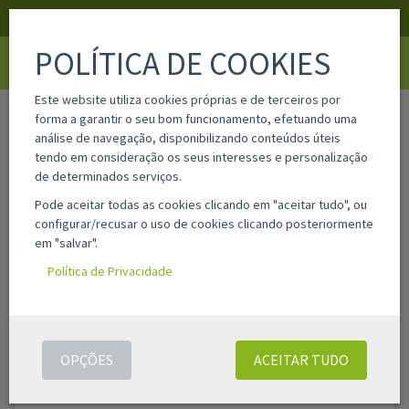
APOIO AO CLIENTE
LOGIN
REGISTAR
POLÍTICA DE COOKIES
Toggle
navigati
Este website utiliza cookies próprias e de terceiros por
home
papelaria
etiquetas apli
forma a garantir o seu bom funcionamento, efetuando uma
análise de navegação, disponibilizando conteúdos úteis
tendo em consideração os seus interesses e personalização
Filtros
de determinados serviços.
Pode aceitar todas as cookies clicando em "aceitar tudo", ou
configurar/recusar o uso de cookies clicando posteriormente
ETIQUETAS APLI
em "salvar".
Política de Privacidade
Filtro de texto:
FILTRAR
Foram encontrados
34
resultados(s)
OPÇÕES
ACEITAR TUDO