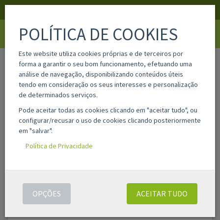
APOIO AO CLIENTE
LOGIN
REGISTAR
POLÍTICA DE COOKIES
Toggle
navigati
Este website utiliza cookies próprias e de terceiros por
home
material-escolar
mochilas infantis
forma a garantir o seu bom funcionamento, efetuando uma
análise de navegação, disponibilizando conteúdos úteis
tendo em consideração os seus interesses e personalização
Filtros
de determinados serviços.
Pode aceitar todas as cookies clicando em "aceitar tudo", ou
configurar/recusar o uso de cookies clicando posteriormente
MOCHILAS INFANTIS
em "salvar".
Política de Privacidade
Filtro de texto:
FILTRAR
Foram encontrados
62
resultados(s)
OPÇÕES
ACEITAR TUDO