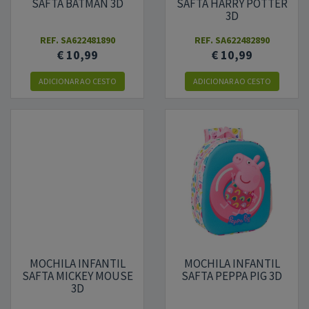
SAFTA BATMAN 3D
SAFTA HARRY POTTER
3D
REF.
SA622481890
REF.
SA622482890
€ 10,99
€ 10,99
ADICIONAR AO CESTO
ADICIONAR AO CESTO
MOCHILA INFANTIL
MOCHILA INFANTIL
SAFTA MICKEY MOUSE
SAFTA PEPPA PIG 3D
3D