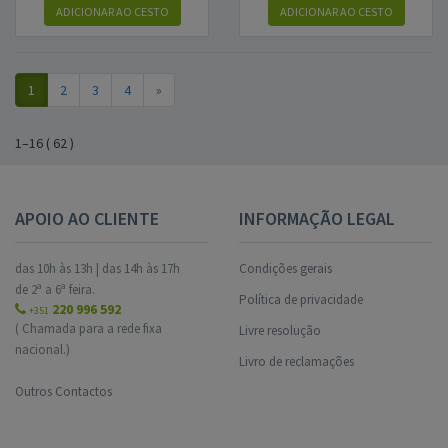
ADICIONAR AO CESTO
ADICIONAR AO CESTO
1
2
3
4
»
1
–
16
(
62
)
APOIO AO CLIENTE
INFORMAÇÃO LEGAL
das 10h às 13h | das 14h às 17h
Condições gerais
de 2ª a 6ª feira.
Política de privacidade
220 996 592
+351
( Chamada para a rede fixa
Livre resolução
nacional.)
Livro de reclamações
Outros Contactos