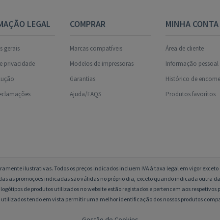
MAÇÃO LEGAL
COMPRAR
MINHA CONTA
 gerais
Marcas compatíveis
Área de cliente
de privacidade
Modelos de impressoras
Informação pessoal
olução
Garantias
Histórico de encom
reclamações
Ajuda/FAQS
Produtos favoritos
amente ilustrativas. Todos os preços indicados incluem IVA à taxa legal em vigor excet
das as promoções indicadas são válidas no próprio dia, exceto quando indicada outra da
logótipos de produtos utilizados no website estão registados e pertencem aos respetivos p
 utilizados tendo em vista permitir uma melhor identificação dos nossos produtos compa
Gestão de Cookies