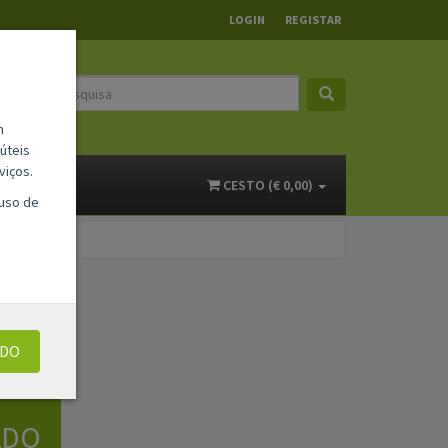
LOGIN
REGISTAR
m
úteis
viços.
ACTOS
CESTO (€ 0,00)
 uso de
UDO
ADO