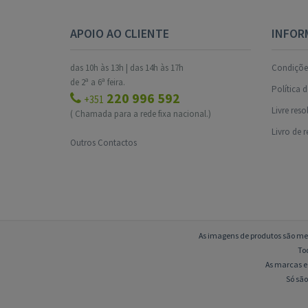
APOIO AO CLIENTE
INFOR
das 10h às 13h | das 14h às 17h
Condições
de 2ª a 6ª feira.
Política 
220 996 592
+351
Livre res
( Chamada para a rede fixa nacional.)
Livro de 
Outros Contactos
As imagens de produtos são mer
To
As marcas e 
Só são