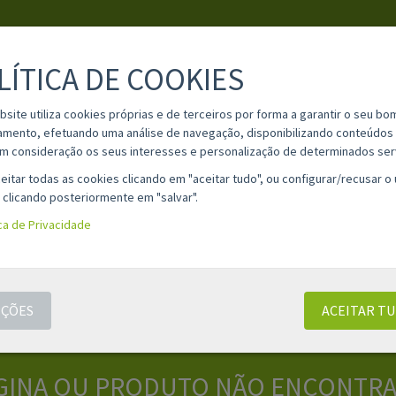
LÍTICA DE COOKIES
PESQUISA
bsite utiliza cookies próprias e de terceiros por forma a garantir o seu bo
amento, efetuando uma análise de navegação, disponibilizando conteúdos 
m consideração os seus interesses e personalização de determinados ser
IA
MATERIAL ESCOLAR
INFORMAÇÕES
OPINIÕES
CONT
eitar todas as cookies clicando em "aceitar tudo", ou configurar/recusar o
 clicando posteriormente em "salvar".
ica de Privacidade
ÇÕES
ACEITAR T
GINA OU PRODUTO NÃO ENCONTR