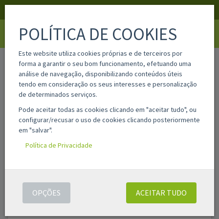
APOIO AO CLIENTE
LOGIN
REGISTAR
POLÍTICA DE COOKIES
Toggle
navigati
Este website utiliza cookies próprias e de terceiros por
home
material-escolar
marcadores fluorescentes
forma a garantir o seu bom funcionamento, efetuando uma
análise de navegação, disponibilizando conteúdos úteis
tendo em consideração os seus interesses e personalização
Filtros
de determinados serviços.
Pode aceitar todas as cookies clicando em "aceitar tudo", ou
configurar/recusar o uso de cookies clicando posteriormente
MARCADORES FLUORESCENTES
em "salvar".
Política de Privacidade
Filtro de texto:
FILTRAR
Foram encontrados
34
resultados(s)
OPÇÕES
ACEITAR TUDO