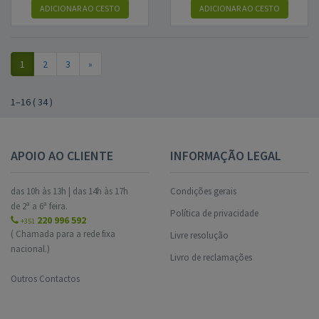
ADICIONAR AO CESTO
ADICIONAR AO CESTO
1
2
3
»
1
–
16
(
34
)
APOIO AO CLIENTE
INFORMAÇÃO LEGAL
das 10h às 13h | das 14h às 17h
Condições gerais
de 2ª a 6ª feira.
Política de privacidade
220 996 592
+351
( Chamada para a rede fixa
Livre resolução
nacional.)
Livro de reclamações
Outros Contactos