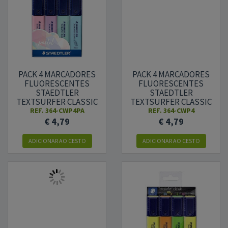
PACK 4 MARCADORES
PACK 4 MARCADORES
FLUORESCENTES
FLUORESCENTES
STAEDTLER
STAEDTLER
TEXTSURFER CLASSIC
TEXTSURFER CLASSIC
364 - CORES PASTEL
364 - CORES SORTIDAS
REF.
364-CWP4PA
REF.
364-CWP4
SORTIDAS
€ 4,79
€ 4,79
ADICIONAR AO CESTO
ADICIONAR AO CESTO