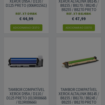
XEROX D95A / D110 /
XEROX ALTALINK B8145 /
D125 PRETO (006R01561)
B8155 / B8170 / B8245 /
B8255 / B8270 PRETO
(006R01771)
REF.
XT-D95BK
REF.
XT-B8145BK
€ 44,99
€ 47,99
ADICIONAR AO CESTO
ADICIONAR AO CESTO
TAMBOR COMPATÍVEL
TAMBOR COMPATÍVEL
XEROX D95A / D110 /
XEROX ALTALINK B8145 /
D125 PRETO (013R00668
B8155 / B8170 / B8245 /
/ 013R00666)
B8255 / B8270 PRETO