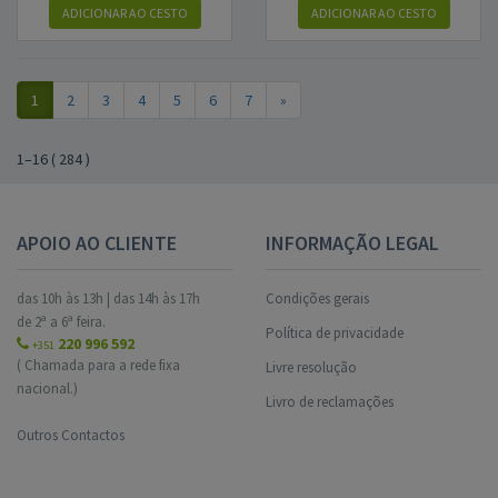
ADICIONAR AO CESTO
ADICIONAR AO CESTO
1
2
3
4
5
6
7
»
1
–
16
(
284
)
APOIO AO CLIENTE
INFORMAÇÃO LEGAL
das 10h às 13h | das 14h às 17h
Condições gerais
de 2ª a 6ª feira.
Política de privacidade
220 996 592
+351
( Chamada para a rede fixa
Livre resolução
nacional.)
Livro de reclamações
Outros Contactos