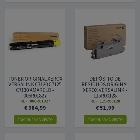
TONER ORIGINAL XEROX
DEPÓSITO DE
VERSALINK C7120 C7125
RESÍDUOS ORIGINAL
C7130 AMARELO -
XEROX VERSALINK -
006R01827
115R00128
REF.
006R01827
REF.
115R00128
€ 384,99
€ 51,99
ADICIONAR AO CESTO
ADICIONAR AO CESTO