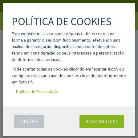
APOIO AO CLIENTE
LOGIN
REGISTAR
POLÍTICA DE COOKIES
Toggle
navigati
Este website utiliza cookies próprias e de terceiros por
home
compatíveis
xerox
forma a garantir o seu bom funcionamento, efetuando uma
análise de navegação, disponibilizando conteúdos úteis
tendo em consideração os seus interesses e personalização
Filtros
de determinados serviços.
Pode aceitar todas as cookies clicando em "aceitar tudo", ou
configurar/recusar o uso de cookies clicando posteriormente
XEROX
em "salvar".
Política de Privacidade
Filtro de texto:
FILTRAR
Foram encontrados
284
resultados(s)
OPÇÕES
ACEITAR TUDO