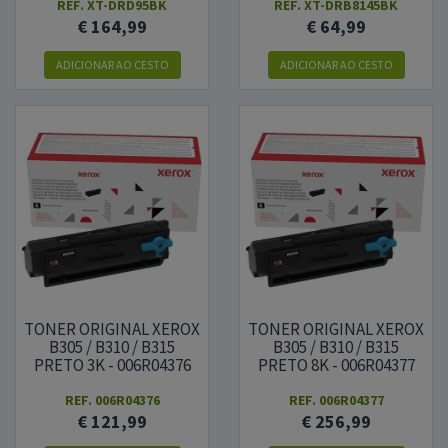
(013R00686)
REF.
XT-DRD95BK
REF.
XT-DRB8145BK
€ 164,99
€ 64,99
ADICIONAR AO CESTO
ADICIONAR AO CESTO
TONER ORIGINAL XEROX
TONER ORIGINAL XEROX
B305 / B310 / B315
B305 / B310 / B315
PRETO 3K - 006R04376
PRETO 8K - 006R04377
REF.
006R04376
REF.
006R04377
€ 121,99
€ 256,99