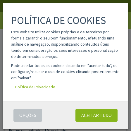
APOIO AO CLIENTE
LOGIN
REGISTAR
POLÍTICA DE COOKIES
Toggle
navigati
Este website utiliza cookies próprias e de terceiros por
home
pesquisa
forma a garantir o seu bom funcionamento, efetuando uma
análise de navegação, disponibilizando conteúdos úteis
tendo em consideração os seus interesses e personalização
Filtros
de determinados serviços.
Pode aceitar todas as cookies clicando em "aceitar tudo", ou
configurar/recusar o uso de cookies clicando posteriormente
PESQUISAR
ASSISTENTE DE PESQUISA AVANÇADA
em "salvar".
PRODUTOS
Política de Privacidade
OPÇÕES
ACEITAR TUDO
Foram encontrados
10
resultados.