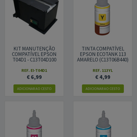
KIT MANUTENÇÃO
TINTA COMPATÍVEL
COMPATÍVEL EPSON
EPSON ECOTANK 113
T04D1 - C13T04D100
AMARELO (C13T06B440)
REF.
EI-T04D1
REF.
113YL
€ 6,99
€ 4,99
ADICIONAR
AO CESTO
ADICIONAR
AO CESTO