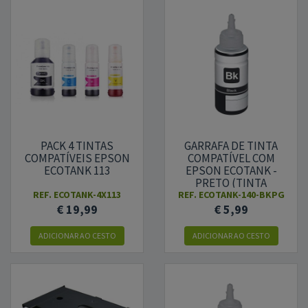
PACK 4 TINTAS
GARRAFA DE TINTA
COMPATÍVEIS EPSON
COMPATÍVEL COM
ECOTANK 113
EPSON ECOTANK -
PRETO (TINTA
PIGMENTADA)
REF.
ECOTANK-4X113
REF.
ECOTANK-140-BKPG
€ 19,99
€ 5,99
ADICIONAR
AO CESTO
ADICIONAR
AO CESTO