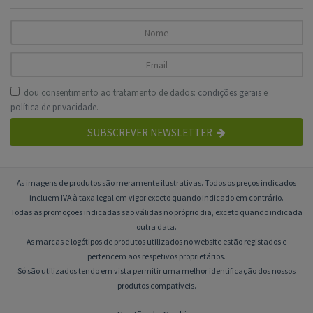
dou consentimento ao tratamento de dados:
condições gerais
e
política de privacidade
.
SUBSCREVER NEWSLETTER
As imagens de produtos são meramente ilustrativas. Todos os preços indicados
incluem IVA à taxa legal em vigor exceto quando indicado em contrário.
Todas as promoções indicadas são válidas no próprio dia, exceto quando indicada
outra data.
As marcas e logótipos de produtos utilizados no website estão registados e
pertencem aos respetivos proprietários.
Só são utilizados tendo em vista permitir uma melhor identificação dos nossos
produtos compatíveis.