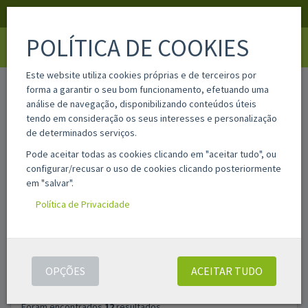
APOIO AO CLIENTE
LOGIN
REGISTAR
POLÍTICA DE COOKIES
Toggle
navigati
Este website utiliza cookies próprias e de terceiros por
home
pesquisa
forma a garantir o seu bom funcionamento, efetuando uma
análise de navegação, disponibilizando conteúdos úteis
tendo em consideração os seus interesses e personalização
Filtros
de determinados serviços.
Pode aceitar todas as cookies clicando em "aceitar tudo", ou
configurar/recusar o uso de cookies clicando posteriormente
PESQUISAR
ASSISTENTE DE PESQUISA AVANÇADA
em "salvar".
PRODUTOS
Política de Privacidade
OPÇÕES
ACEITAR TUDO
Foram encontrados
12
resultados.