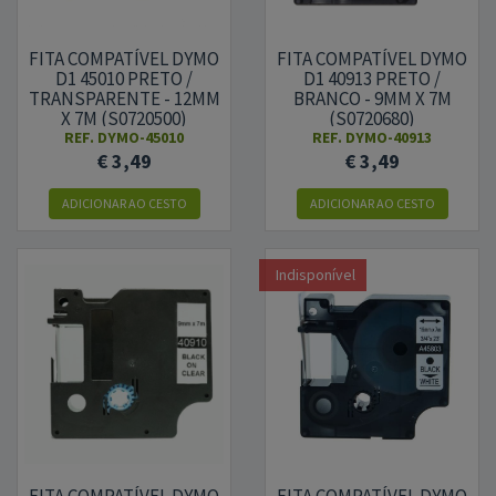
FITA COMPATÍVEL DYMO
FITA COMPATÍVEL DYMO
D1 45010 PRETO /
D1 40913 PRETO /
TRANSPARENTE - 12MM
BRANCO - 9MM X 7M
X 7M (S0720500)
(S0720680)
REF.
DYMO-45010
REF.
DYMO-40913
€ 3,49
€ 3,49
ADICIONAR
AO CESTO
ADICIONAR
AO CESTO
Indisponível