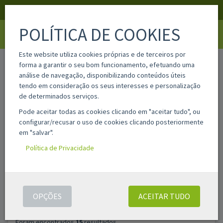
APOIO AO CLIENTE
LOGIN
REGISTAR
POLÍTICA DE COOKIES
Toggle
navigati
Este website utiliza cookies próprias e de terceiros por
home
pesquisa
forma a garantir o seu bom funcionamento, efetuando uma
análise de navegação, disponibilizando conteúdos úteis
tendo em consideração os seus interesses e personalização
Filtros
de determinados serviços.
Pode aceitar todas as cookies clicando em "aceitar tudo", ou
configurar/recusar o uso de cookies clicando posteriormente
PESQUISAR
ASSISTENTE DE PESQUISA AVANÇADA
em "salvar".
PRODUTOS
Política de Privacidade
OPÇÕES
ACEITAR TUDO
Foram encontrados
15
resultados.