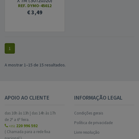
X 7M (S0720520)
REF.
DYMO-45012
€ 3,49
1
A mostrar 1–15 de 15 resultados.
APOIO AO CLIENTE
INFORMAÇÃO LEGAL
das 10h às 13h | das 14h às 17h
Condições gerais
de 2ª a 6ª feira.
Política de privacidade
220 996 592
+351
( Chamada para a rede fixa
Livre resolução
nacional.)