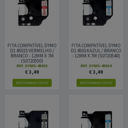
FITA COMPATÍVEL DYMO
FITA COMPATÍVEL DYMO
D1 45015 VERMELHO /
D1 45014 AZUL / BRANCO
BRANCO - 12MM X 7M
- 12MM X 7M (S0720540)
(S0720550)
REF.
DYMO-45015
REF.
DYMO-45014
€ 3,49
€ 3,49
ADICIONAR
AO CESTO
ADICIONAR
AO CESTO