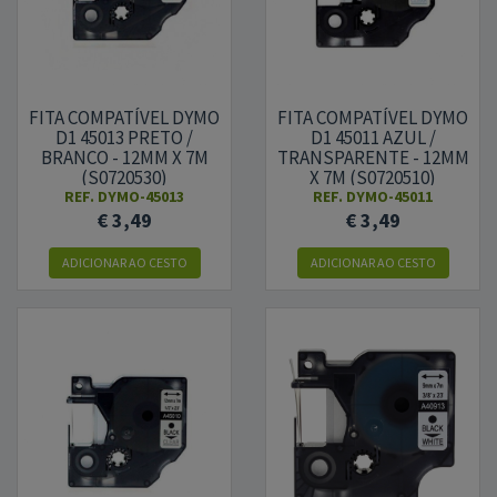
FITA COMPATÍVEL DYMO
FITA COMPATÍVEL DYMO
D1 45013 PRETO /
D1 45011 AZUL /
BRANCO - 12MM X 7M
TRANSPARENTE - 12MM
(S0720530)
X 7M (S0720510)
REF.
DYMO-45013
REF.
DYMO-45011
€ 3,49
€ 3,49
ADICIONAR
AO CESTO
ADICIONAR
AO CESTO