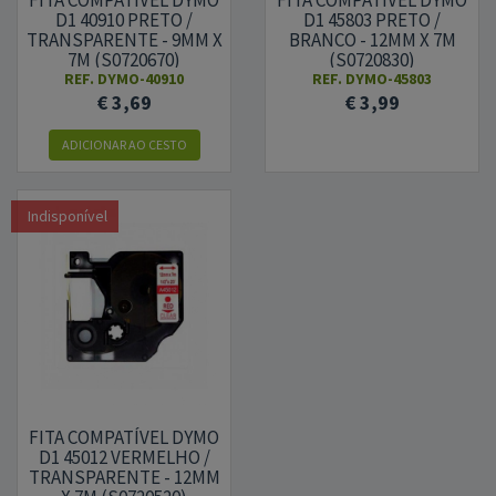
FITA COMPATÍVEL DYMO
FITA COMPATÍVEL DYMO
D1 40910 PRETO /
D1 45803 PRETO /
TRANSPARENTE - 9MM X
BRANCO - 12MM X 7M
7M (S0720670)
(S0720830)
REF.
DYMO-40910
REF.
DYMO-45803
€ 3,69
€ 3,99
ADICIONAR
AO CESTO
Indisponível
FITA COMPATÍVEL DYMO
D1 45012 VERMELHO /
TRANSPARENTE - 12MM