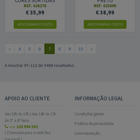
CORES SORTIDAS
PRETO
REF.
626276
REF.
623605
€ 35,99
€ 38,99
ADICIONAR
AO CESTO
ADICIONAR
AO CESTO
«
4
5
6
7
8
9
10
»
A mostrar 97–112 de 5494 resultados.
APOIO AO CLIENTE
INFORMAÇÃO LEGAL
das 10h às 13h | das 14h às 17h
Condições gerais
de 2ª a 6ª feira.
Política de privacidade
220 996 592
+351
( Chamada para a rede fixa
Livre resolução
nacional.)