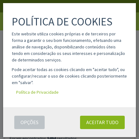
APOIO AO CLIENTE
LOGIN
REGISTAR
POLÍTICA DE COOKIES
Toggle
navigati
Este website utiliza cookies próprias e de terceiros por
home
pesquisa
forma a garantir o seu bom funcionamento, efetuando uma
análise de navegação, disponibilizando conteúdos úteis
tendo em consideração os seus interesses e personalização
Filtros
de determinados serviços.
Pode aceitar todas as cookies clicando em "aceitar tudo", ou
configurar/recusar o uso de cookies clicando posteriormente
PESQUISAR
ASSISTENTE DE PESQUISA AVANÇADA
em "salvar".
PRODUTOS
Política de Privacidade
OPÇÕES
ACEITAR TUDO
Foram encontrados
5494
resultados.