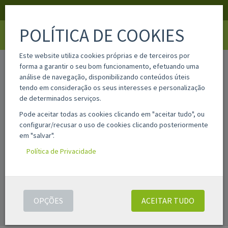
APOIO AO CLIENTE
LOGIN
REGISTAR
POLÍTICA DE COOKIES
Toggle
navigati
Este website utiliza cookies próprias e de terceiros por
home
página ou produto não encontrado
forma a garantir o seu bom funcionamento, efetuando uma
análise de navegação, disponibilizando conteúdos úteis
tendo em consideração os seus interesses e personalização
de determinados serviços.
Pode aceitar todas as cookies clicando em "aceitar tudo", ou
configurar/recusar o uso de cookies clicando posteriormente
em "salvar".
Política de Privacidade
PÁGINA OU PRODUTO NÃO ENCONTRADO
Por favor tente de novo.
OPÇÕES
ACEITAR TUDO