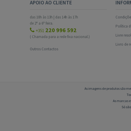
APOIO AO CLIENTE
INFOR
das 10h às 13h | das 14h às 17h
Condições
de 2ª a 6ª feira.
Política 
220 996 592
+351
Livre res
( Chamada para a rede fixa nacional.)
Livro de 
Outros Contactos
As imagens de produtos são mer
To
As marcas e 
Só são