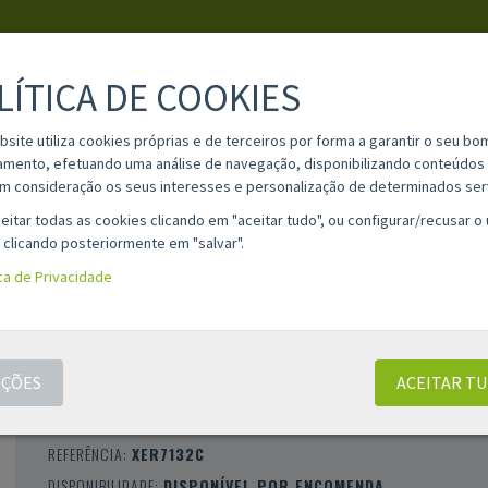
LÍTICA DE COOKIES
PESQUISA
bsite utiliza cookies próprias e de terceiros por forma a garantir o seu bo
amento, efetuando uma análise de navegação, disponibilizando conteúdos 
m consideração os seus interesses e personalização de determinados ser
IA
MATERIAL ESCOLAR
INFORMAÇÕES
OPINIÕES
CONT
eitar todas as cookies clicando em "aceitar tudo", ou configurar/recusar o
 clicando posteriormente em "salvar".
ica de Privacidade
TONER COMPATÍVEL XEROX WORKCENTRE 
/ 7232 / 7242 CIANO (006R01265)
ÇÕES
ACEITAR T
CLASSIFICAÇÃO 0 |
0 AVALIAÇÕES
|
0 COMENTÁRIOS
MARCA:
COMPATÍVEL
REFERÊNCIA:
XER7132C
DISPONIBILIDADE:
DISPONÍVEL POR ENCOMENDA.