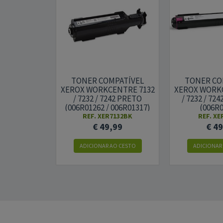
TONER COMPATÍVEL
TONER CO
XEROX WORKCENTRE 7132
XEROX WORK
/ 7232 / 7242 PRETO
/ 7232 / 72
(006R01262 / 006R01317)
(006R0
REF. XER7132BK
REF. XE
€ 49,99
€ 4
ADICIONAR AO CESTO
ADICIONAR