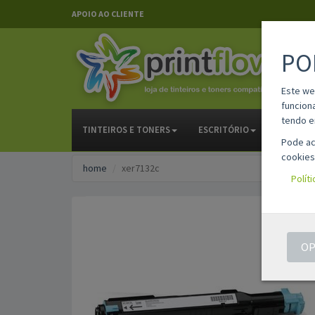
APOIO AO CLIENTE
PO
Este we
funcion
tendo e
TINTEIROS E TONERS
ESCRITÓRIO
PAPELAR
Pode ac
cookies
home
xer7132c
Polít
OP