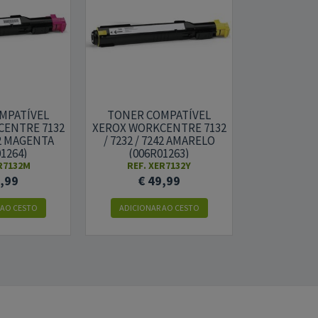
MPATÍVEL
TONER COMPATÍVEL
CENTRE 7132
XEROX WORKCENTRE 7132
42 MAGENTA
/ 7232 / 7242 AMARELO
1264)
(006R01263)
R7132M
REF. XER7132Y
9,99
€ 49,99
 AO CESTO
ADICIONAR AO CESTO