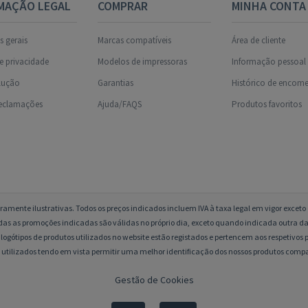
MAÇÃO LEGAL
COMPRAR
MINHA CONTA
 gerais
Marcas compatíveis
Área de cliente
de privacidade
Modelos de impressoras
Informação pessoal
olução
Garantias
Histórico de encom
reclamações
Ajuda/FAQS
Produtos favoritos
amente ilustrativas. Todos os preços indicados incluem IVA à taxa legal em vigor excet
das as promoções indicadas são válidas no próprio dia, exceto quando indicada outra da
logótipos de produtos utilizados no website estão registados e pertencem aos respetivos p
 utilizados tendo em vista permitir uma melhor identificação dos nossos produtos compa
Gestão de Cookies