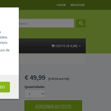
LOGIN
REGISTAR
m
úteis
viços.
ACTOS
CESTO (€ 0,00)
 uso de
7132
€
49,99
[€ 40,64 sem IVA]
UDO
Quantidade:
ADICIONAR AO CESTO