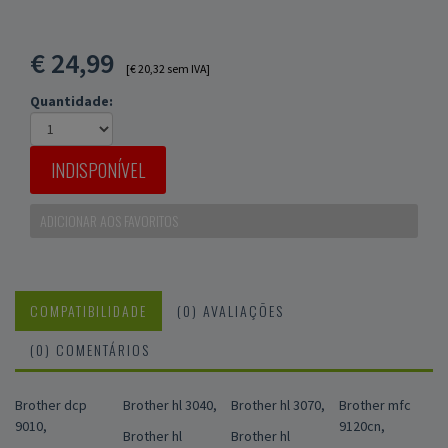
€
24,99
[€ 20,32 sem IVA]
Quantidade:
INDISPONÍVEL
ADICIONAR AOS FAVORITOS
COMPATIBILIDADE
(0) AVALIAÇÕES
(0) COMENTÁRIOS
Brother dcp
Brother hl 3040,
Brother hl 3070,
Brother mfc
9010,
9120cn,
Brother hl
Brother hl