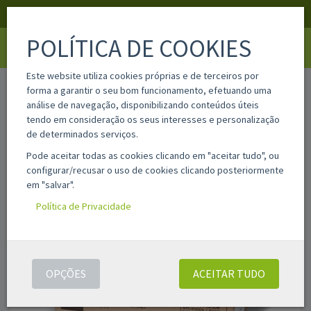
APOIO AO CLIENTE
LOGIN
REGISTAR
POLÍTICA DE COOKIES
Toggle
navigati
Este website utiliza cookies próprias e de terceiros por
home
wt200cl
forma a garantir o seu bom funcionamento, efetuando uma
análise de navegação, disponibilizando conteúdos úteis
tendo em consideração os seus interesses e personalização
de determinados serviços.
Pode aceitar todas as cookies clicando em "aceitar tudo", ou
configurar/recusar o uso de cookies clicando posteriormente
em "salvar".
Política de Privacidade
OPÇÕES
ACEITAR TUDO