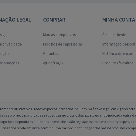
MAÇÃO LEGAL
COMPRAR
MINHA CONTA
 gerais
Marcas compatíveis
Área de cliente
de privacidade
Modelos de impressoras
Informação pessoal
olução
Garantias
Histórico de encom
reclamações
Ajuda/FAQS
Produtos favoritos
amente ilustrativas. Todos os preços indicados incluem IVA à taxa legal em vigor excet
das as promoções indicadas são válidas no próprio dia, exceto quando indicada outra da
logótipos de produtos utilizados no website estão registados e pertencem aos respetivos p
 utilizados tendo em vista permitir uma melhor identificação dos nossos produtos compa