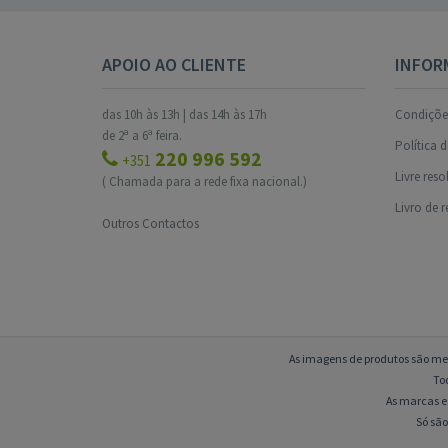
APOIO AO CLIENTE
INFOR
das 10h às 13h | das 14h às 17h
Condições
de 2ª a 6ª feira.
Política 
220 996 592
+351
Livre res
( Chamada para a rede fixa nacional.)
Livro de 
Outros Contactos
As imagens de produtos são mer
To
As marcas e 
Só são