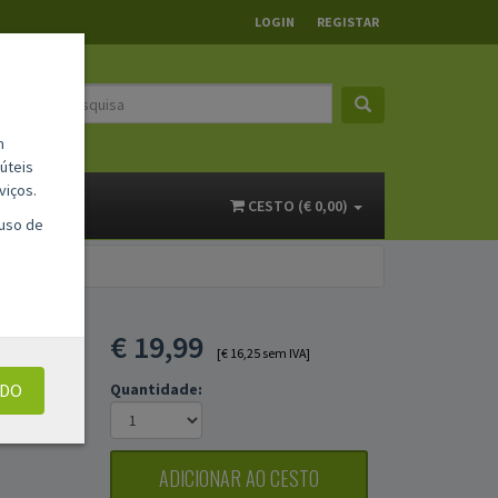
LOGIN
REGISTAR
m
úteis
viços.
ACTOS
CESTO (€ 0,00)
 uso de
ETO
€
19,99
[€ 16,25 sem IVA]
UDO
Quantidade:
ADICIONAR AO CESTO