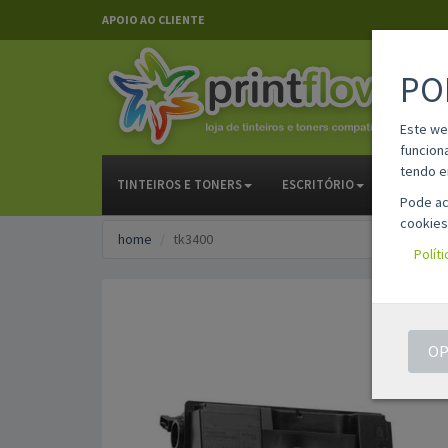
APOIO AO CLIENTE
PO
Este we
funcion
tendo e
TINTEIROS E TONERS
ESCRITÓRIO
PAPELAR
Pode ac
cookies
home
tk3400
Polít
OP