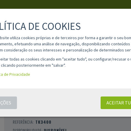
LÍTICA DE COOKIES
PESQUISA
bsite utiliza cookies próprias e de terceiros por forma a garantir o seu bo
amento, efetuando uma análise de navegação, disponibilizando conteúdos 
m consideração os seus interesses e personalização de determinados ser
IA
MATERIAL ESCOLAR
INFORMAÇÕES
OPINIÕES
CONT
eitar todas as cookies clicando em "aceitar tudo", ou configurar/recusar o
 clicando posteriormente em "salvar".
ica de Privacidade
TONER COMPATÍVEL KYOCERA TK3400 PR
(1T0C0Y0NL0)
ÇÕES
ACEITAR T
CLASSIFICAÇÃO 0 |
0 AVALIAÇÕES
|
0 COMENTÁRIOS
MARCA:
COMPATÍVEL
REFERÊNCIA:
TK3400
DISPONIBILIDADE:
DISPONÍVEL