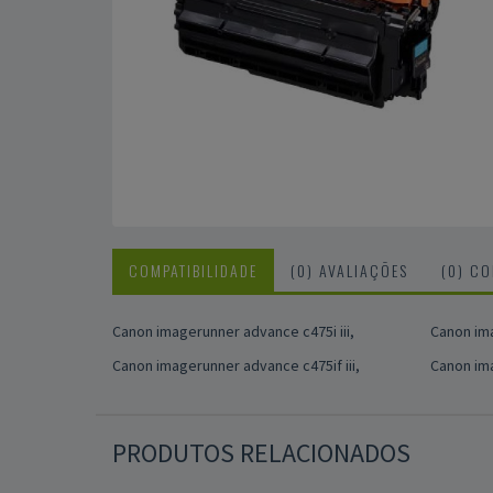
COMPATIBILIDADE
(0) AVALIAÇÕES
(0) C
Canon imagerunner advance c475i iii,
Canon ima
Canon imagerunner advance c475if iii,
Canon ima
PRODUTOS RELACIONADOS