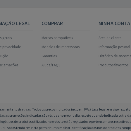
MAÇÃO LEGAL
COMPRAR
MINHA CONTA
 gerais
Marcas compatíveis
Área de cliente
de privacidade
Modelos de impressoras
Informação pessoal
olução
Garantias
Histórico de encom
reclamações
Ajuda/FAQS
Produtos favoritos
amente ilustrativas. Todos os preços indicados incluem IVA à taxa legal em vigor excet
das as promoções indicadas são válidas no próprio dia, exceto quando indicada outra da
logótipos de produtos utilizados no website estão registados e pertencem aos respetivos p
 utilizados tendo em vista permitir uma melhor identificação dos nossos produtos compa