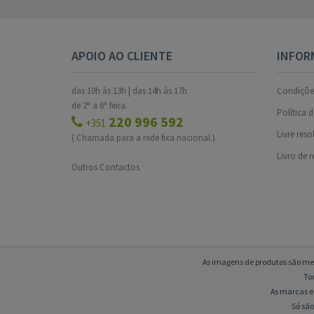
APOIO AO CLIENTE
INFOR
das 10h às 13h | das 14h às 17h
Condições
de 2ª a 6ª feira.
Política 
220 996 592
+351
Livre res
( Chamada para a rede fixa nacional.)
Livro de 
Outros Contactos
As imagens de produtos são mer
To
As marcas e 
Só são