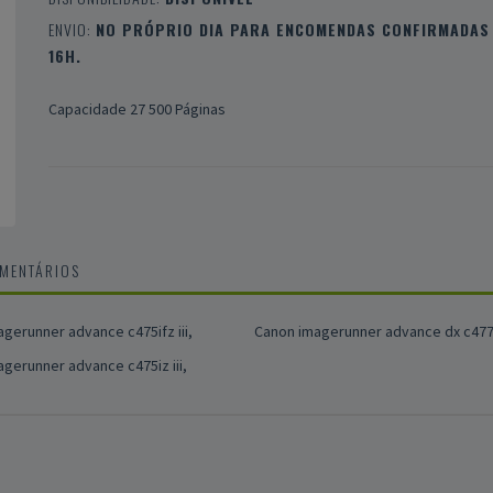
ENVIO:
NO PRÓPRIO DIA PARA ENCOMENDAS CONFIRMADAS 
16H.
Capacidade 27 500 Páginas
OMENTÁRIOS
gerunner advance c475ifz iii,
Canon imagerunner advance dx c477
gerunner advance c475iz iii,