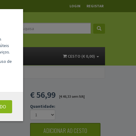
LOGIN
REGISTAR
m
úteis
viços.
ACTOS
CESTO (€ 0,00)
 uso de
€
56,99
[€ 46,33 sem IVA]
UDO
Quantidade:
ADICIONAR AO CESTO