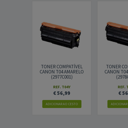
TONER COMPATÍVEL
TONER CO
CANON T04 AMARELO
CANON T0
(2977C001)
(2978
REF. T04Y
REF. 
€ 56,99
€ 5
ADICIONAR AO CESTO
ADICIONAR