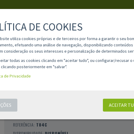
LÍTICA DE COOKIES
PESQUISA
bsite utiliza cookies próprias e de terceiros por forma a garantir o seu bo
amento, efetuando uma análise de navegação, disponibilizando conteúdos 
m consideração os seus interesses e personalização de determinados ser
IA
MATERIAL ESCOLAR
INFORMAÇÕES
OPINIÕES
CONT
eitar todas as cookies clicando em "aceitar tudo", ou configurar/recusar o
 clicando posteriormente em "salvar".
ica de Privacidade
TONER COMPATÍVEL CANON T04 CIANO
(2979C001)
ÇÕES
ACEITAR T
CLASSIFICAÇÃO 0 |
0 AVALIAÇÕES
|
0 COMENTÁRIOS
MARCA:
COMPATÍVEL
REFERÊNCIA:
T04C
DISPONIBILIDADE:
DISPONÍVEL