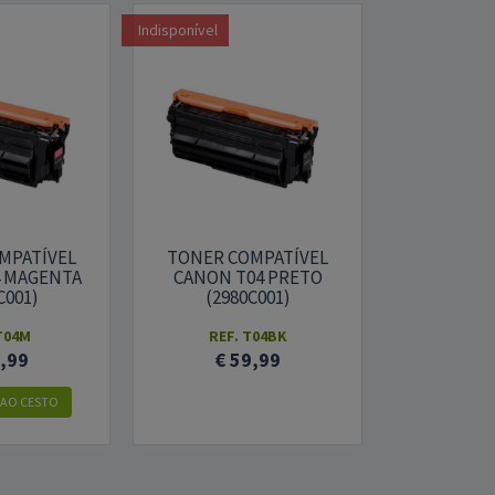
Indisponível
MPATÍVEL
TONER COMPATÍVEL
4 MAGENTA
CANON T04 PRETO
C001)
(2980C001)
T04M
REF. T04BK
6,99
€ 59,99
 AO CESTO