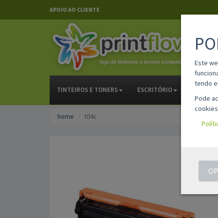
APOIO AO CLIENTE
PO
Este we
funcion
tendo e
TINTEIROS E TONERS
ESCRITÓRIO
PAPELAR
Pode ac
cookies
home
t04c
Polít
OP