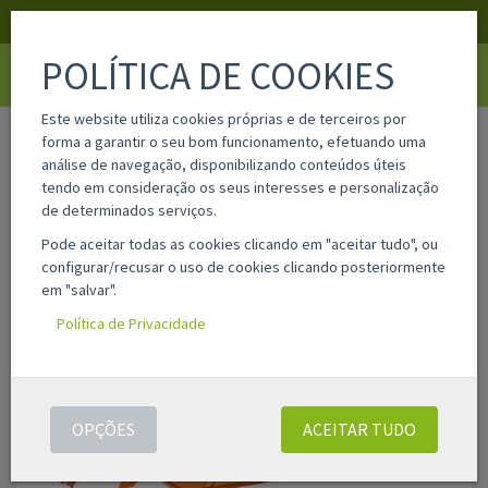
APOIO AO CLIENTE
LOGIN
REGISTAR
POLÍTICA DE COOKIES
Toggle
navigati
Este website utiliza cookies próprias e de terceiros por
home
sa822459512
forma a garantir o seu bom funcionamento, efetuando uma
análise de navegação, disponibilizando conteúdos úteis
tendo em consideração os seus interesses e personalização
de determinados serviços.
Pode aceitar todas as cookies clicando em "aceitar tudo", ou
configurar/recusar o uso de cookies clicando posteriormente
em "salvar".
Política de Privacidade
OPÇÕES
ACEITAR TUDO