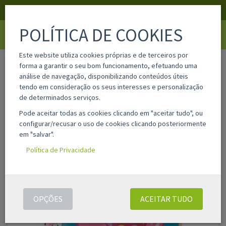
APOIO AO CLIENTE
LOGIN
REGISTAR
POLÍTICA DE COOKIES
Toggle
navigati
Este website utiliza cookies próprias e de terceiros por
home
sa622572890
forma a garantir o seu bom funcionamento, efetuando uma
análise de navegação, disponibilizando conteúdos úteis
tendo em consideração os seus interesses e personalização
de determinados serviços.
Pode aceitar todas as cookies clicando em "aceitar tudo", ou
configurar/recusar o uso de cookies clicando posteriormente
em "salvar".
Política de Privacidade
OPÇÕES
ACEITAR TUDO