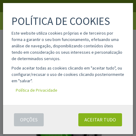
APOIO AO CLIENTE
LOGIN
REGISTAR
POLÍTICA DE COOKIES
Toggle
navigati
Este website utiliza cookies próprias e de terceiros por
home
pla-hd-fluorgreen
forma a garantir o seu bom funcionamento, efetuando uma
análise de navegação, disponibilizando conteúdos úteis
tendo em consideração os seus interesses e personalização
de determinados serviços.
Pode aceitar todas as cookies clicando em "aceitar tudo", ou
configurar/recusar o uso de cookies clicando posteriormente
em "salvar".
Política de Privacidade
OPÇÕES
ACEITAR TUDO