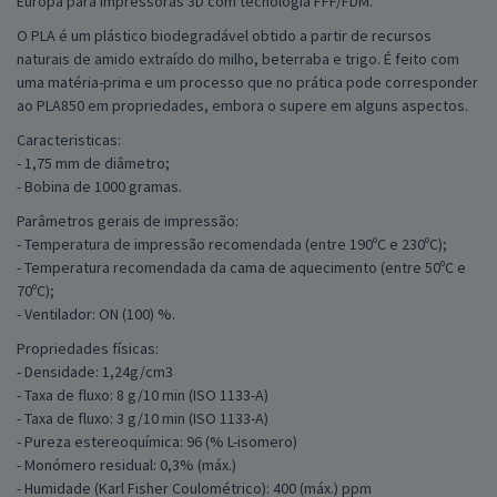
Europa para impressoras 3D com tecnologia FFF/FDM.
O PLA é um plástico biodegradável obtido a partir de recursos
naturais de amido extraído do milho, beterraba e trigo. É feito com
uma matéria-prima e um processo que no prática pode corresponder
ao PLA850 em propriedades, embora o supere em alguns aspectos.
Caracteristicas:
- 1,75 mm de diâmetro;
- Bobina de 1000 gramas.
Parâmetros gerais de impressão:
- Temperatura de impressão recomendada (entre 190ºC e 230ºC);
- Temperatura recomendada da cama de aquecimento (entre 50ºC e
70ºC);
- Ventilador: ON (100) %.
Propriedades físicas:
- Densidade: 1,24g/cm3
- Taxa de fluxo: 8 g/10 min (ISO 1133-A)
- Taxa de fluxo: 3 g/10 min (ISO 1133-A)
- Pureza estereoquímica: 96 (% L-isomero)
- Monómero residual: 0,3% (máx.)
- Humidade (Karl Fisher Coulométrico): 400 (máx.) ppm