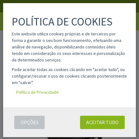
APOIO AO CLIENTE
LOGIN
REGISTAR
POLÍTICA DE COOKIES
Toggle
navigati
Este website utiliza cookies próprias e de terceiros por
home
pgi29phm
forma a garantir o seu bom funcionamento, efetuando uma
análise de navegação, disponibilizando conteúdos úteis
tendo em consideração os seus interesses e personalização
de determinados serviços.
Pode aceitar todas as cookies clicando em "aceitar tudo", ou
configurar/recusar o uso de cookies clicando posteriormente
em "salvar".
Política de Privacidade
OPÇÕES
ACEITAR TUDO