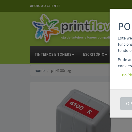
APOIO AO CLIENTE
PO
Este we
funcion
tendo e
TINTEIROS E TONERS
ESCRITÓRIO
PAPELAR
Pode ac
cookies
home
pfi4100r-pg
Polít
OP