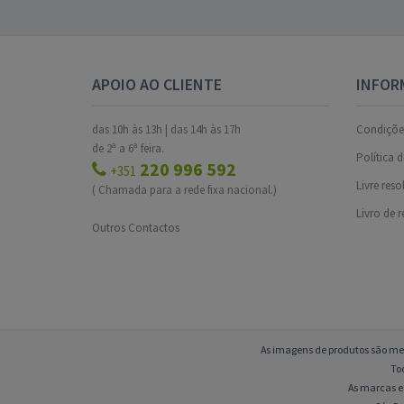
APOIO AO CLIENTE
INFOR
das 10h às 13h | das 14h às 17h
Condições
de 2ª a 6ª feira.
Política 
220 996 592
+351
Livre res
( Chamada para a rede fixa nacional.)
Livro de 
Outros Contactos
As imagens de produtos são mer
To
As marcas e 