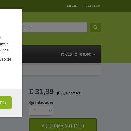
LOGIN
REGISTAR
m
úteis
viços.
ACTOS
CESTO (€ 0,00)
 uso de
€
31,99
[€ 26,01 sem IVA]
UDO
Quantidade:
ADICIONAR AO CESTO