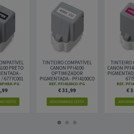
COMPATÍVEL
TINTEIRO COMPATÍVEL
TINTEIRO 
4100 PRETO
CANON PFI4100
CANON PFI4
MENTADA -
OPTIMIZADOR
PIGMENTADA 
/ 6777C001
PIGMENTADA - PFI4100CO
677
/ 6787C001
00PHBK-PG
REF. PFI4100CO-PG
REF. PF
1,99
€ 31,99
€ 3
 AO CESTO
ADICIONAR AO CESTO
ADICIONA