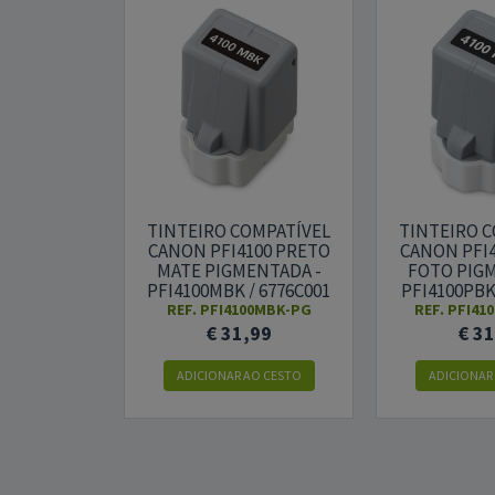
TINTEIRO COMPATÍVEL
TINTEIRO 
CANON PFI4100 PRETO
CANON PFI
MATE PIGMENTADA -
FOTO PIG
PFI4100MBK / 6776C001
PFI4100PBK 
REF. PFI4100MBK-PG
REF. PFI41
€ 31,99
€ 3
ADICIONAR AO CESTO
ADICIONAR