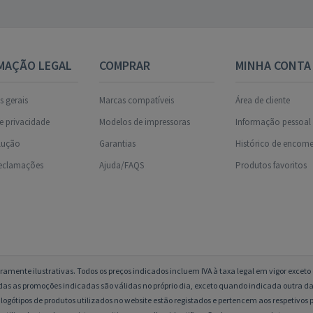
MAÇÃO LEGAL
COMPRAR
MINHA CONTA
 gerais
Marcas compatíveis
Área de cliente
de privacidade
Modelos de impressoras
Informação pessoal
olução
Garantias
Histórico de encom
reclamações
Ajuda/FAQS
Produtos favoritos
amente ilustrativas. Todos os preços indicados incluem IVA à taxa legal em vigor excet
das as promoções indicadas são válidas no próprio dia, exceto quando indicada outra da
logótipos de produtos utilizados no website estão registados e pertencem aos respetivos p