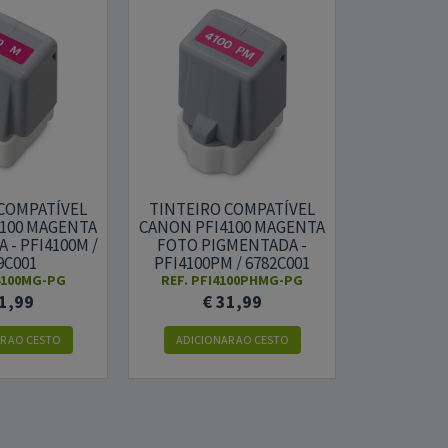
COMPATÍVEL
TINTEIRO COMPATÍVEL
TINTEIRO
100 MAGENTA
CANON PFI4100 MAGENTA
CANON PF
- PFI4100M /
FOTO PIGMENTADA -
PIGMENTADA
9C001
PFI4100PM / 6782C001
67
I4100MG-PG
REF. PFI4100PHMG-PG
REF. P
1,99
€ 31,99
€ 
R AO CESTO
ADICIONAR AO CESTO
ADICION