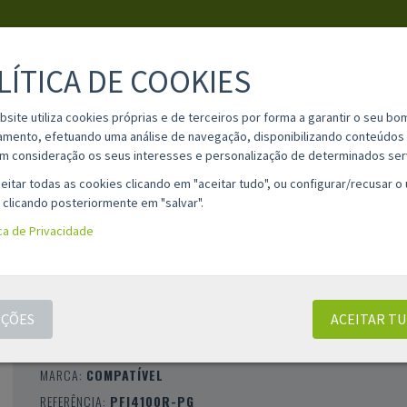
LÍTICA DE COOKIES
PESQUISA
bsite utiliza cookies próprias e de terceiros por forma a garantir o seu bo
amento, efetuando uma análise de navegação, disponibilizando conteúdos 
m consideração os seus interesses e personalização de determinados ser
IA
MATERIAL ESCOLAR
INFORMAÇÕES
OPINIÕES
CONT
eitar todas as cookies clicando em "aceitar tudo", ou configurar/recusar o
 clicando posteriormente em "salvar".
ica de Privacidade
TINTEIRO COMPATÍVEL CANON PFI4100
VERMELHO PIGMENTADA - PFI4100R /
6785C001
ÇÕES
ACEITAR T
CLASSIFICAÇÃO 0 |
0 AVALIAÇÕES
|
0 COMENTÁRIOS
MARCA:
COMPATÍVEL
REFERÊNCIA:
PFI4100R-PG