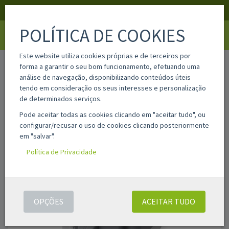
APOIO AO CLIENTE
LOGIN
REGISTAR
POLÍTICA DE COOKIES
Toggle
navigati
Este website utiliza cookies próprias e de terceiros por
home
pfi4100bl-pg
forma a garantir o seu bom funcionamento, efetuando uma
análise de navegação, disponibilizando conteúdos úteis
tendo em consideração os seus interesses e personalização
de determinados serviços.
Pode aceitar todas as cookies clicando em "aceitar tudo", ou
configurar/recusar o uso de cookies clicando posteriormente
em "salvar".
Política de Privacidade
OPÇÕES
ACEITAR TUDO