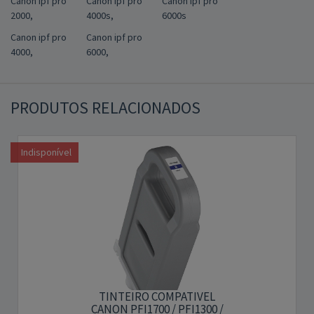
Canon ipf pro
Canon ipf pro
Canon ipf pro
2000,
4000s,
6000s
Canon ipf pro
Canon ipf pro
4000,
6000,
PRODUTOS RELACIONADOS
Indisponível
TINTEIRO COMPATIVEL
CANON PFI1700 / PFI1300 /