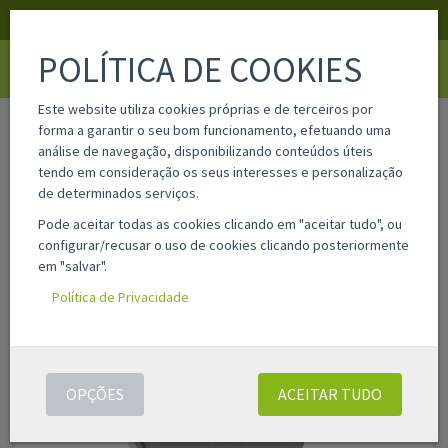
APOIO AO CLIENTE
LOGIN
REGISTAR
POLÍTICA DE COOKIES
Toggle
navigati
Este website utiliza cookies próprias e de terceiros por
home
pfi1700cy
forma a garantir o seu bom funcionamento, efetuando uma
análise de navegação, disponibilizando conteúdos úteis
tendo em consideração os seus interesses e personalização
de determinados serviços.
Pode aceitar todas as cookies clicando em "aceitar tudo", ou
configurar/recusar o uso de cookies clicando posteriormente
em "salvar".
Política de Privacidade
OPÇÕES
ACEITAR TUDO