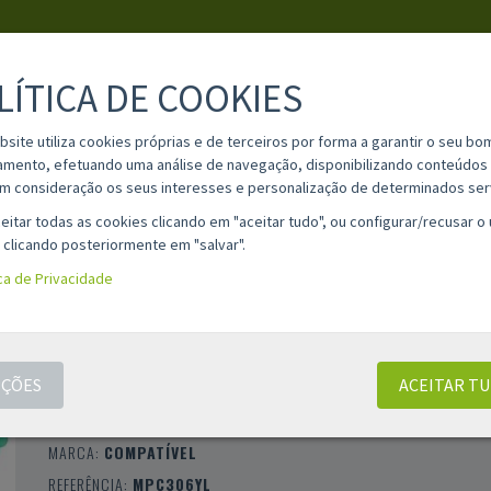
LÍTICA DE COOKIES
PESQUISA
bsite utiliza cookies próprias e de terceiros por forma a garantir o seu bo
amento, efetuando uma análise de navegação, disponibilizando conteúdos 
m consideração os seus interesses e personalização de determinados ser
IA
MATERIAL ESCOLAR
INFORMAÇÕES
OPINIÕES
CONT
eitar todas as cookies clicando em "aceitar tudo", ou configurar/recusar o
 clicando posteriormente em "salvar".
ica de Privacidade
TONER COMPATÍVEL RICOH AFICIO MP-C30
MP-C307 / MP-C406 / MP-C407 AMARELO
(842098 / 842094 / 842214)
ÇÕES
ACEITAR T
CLASSIFICAÇÃO 4.0 |
1 AVALIAÇÕES
|
0 COMENTÁRI
MARCA:
COMPATÍVEL
REFERÊNCIA:
MPC306YL