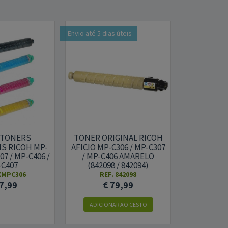
Envio até 5 dias úteis
 TONERS
TONER ORIGINAL RICOH
TONER OR
S RICOH MP-
AFICIO MP-C306 / MP-C307
AFICIO MP-
07 / MP-C406 /
/ MP-C406 AMARELO
MPC406 MA
C407
(842098 / 842094)
/ 
4XMPC306
REF. 842098
REF
7,99
€ 79,99
€ 
ADICIONAR AO CESTO
ADICION