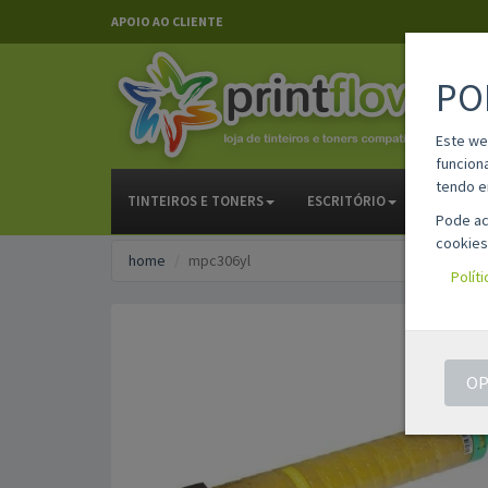
APOIO AO CLIENTE
PO
Este we
funcion
tendo e
TINTEIROS E TONERS
ESCRITÓRIO
PAPELAR
Pode ac
cookies
home
mpc306yl
Polít
OP