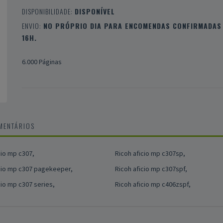
DISPONIBILIDADE:
DISPONÍVEL
ENVIO:
NO PRÓPRIO DIA PARA ENCOMENDAS CONFIRMADAS 
16H.
6.000 Páginas
MENTÁRIOS
cio mp c307,
Ricoh aficio mp c307sp,
cio mp c307 pagekeeper,
Ricoh aficio mp c307spf,
cio mp c307 series,
Ricoh aficio mp c406zspf,