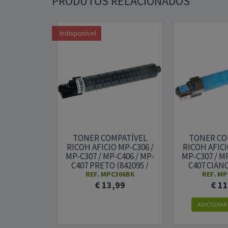
PRODUTOS RELACIONADOS
Indisponível
TONER COMPATÍVEL
TONER CO
RICOH AFICIO MP-C306 /
RICOH AFICI
MP-C307 / MP-C406 / MP-
MP-C307 / MP
C407 PRETO (842095 /
C407 CIANO
842091 / 842211)
842092 /
REF. MPC306BK
REF. MP
€ 13,99
€ 1
ADICIONAR