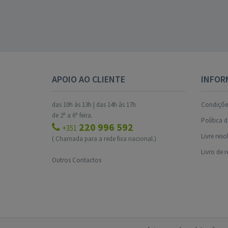
APOIO AO CLIENTE
INFOR
das 10h às 13h | das 14h às 17h
Condições
de 2ª a 6ª feira.
Política 
220 996 592
+351
Livre res
( Chamada para a rede fixa nacional.)
Livro de 
Outros Contactos