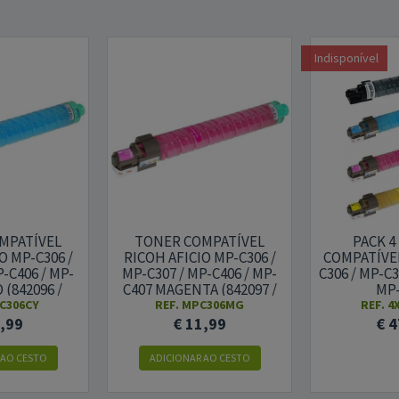
Indisponível
MPATÍVEL
TONER COMPATÍVEL
PACK 4
O MP-C306 /
RICOH AFICIO MP-C306 /
COMPATÍVEI
-C406 / MP-
MP-C307 / MP-C406 / MP-
C306 / MP-C3
 (842096 /
C407 MAGENTA (842097 /
MP-
 842212)
842093 / 842213)
C306CY
REF. MPC306MG
REF. 
1,99
€ 11,99
€ 4
 AO CESTO
ADICIONAR AO CESTO