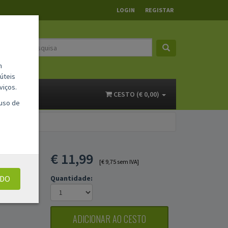
LOGIN
REGISTAR
m
úteis
viços.
ACTOS
CESTO (€ 0,00)
 uso de
6 /
€
11,99
[€ 9,75 sem IVA]
UDO
Quantidade:
OS
ADICIONAR AO CESTO