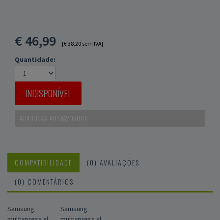
€
46,99
[€ 38,20 sem IVA]
Quantidade:
INDISPONÍVEL
ADICIONAR AOS FAVORITOS
COMPATIBILIDADE
(0) AVALIAÇÕES
(0) COMENTÁRIOS
Samsung
Samsung
multixpress sl
multixpress sl