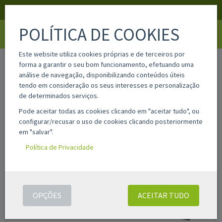
APOIO AO CLIENTE
LOGIN
REGISTAR
POLÍTICA DE COOKIES
Toggle
navigati
Este website utiliza cookies próprias e de terceiros por
home
mltd704s
forma a garantir o seu bom funcionamento, efetuando uma
análise de navegação, disponibilizando conteúdos úteis
tendo em consideração os seus interesses e personalização
de determinados serviços.
Pode aceitar todas as cookies clicando em "aceitar tudo", ou
configurar/recusar o uso de cookies clicando posteriormente
em "salvar".
Política de Privacidade
OPÇÕES
ACEITAR TUDO