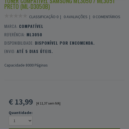
TONER COMPATÍVEL SAMSUNG ML3050 / ML3051
PRETO (ML-D3050B)
CLASSIFICAÇÃO 0 |
0 AVALIAÇÕES
|
0 COMENTÁRIOS
MARCA:
COMPATÍVEL
REFERÊNCIA:
ML3050
DISPONIBILIDADE:
DISPONÍVEL POR ENCOMENDA.
ENVIO:
ATÉ 5 DIAS ÚTEIS.
Capacidade 8000 Páginas
€
13,99
[€ 11,37 sem IVA]
Quantidade: