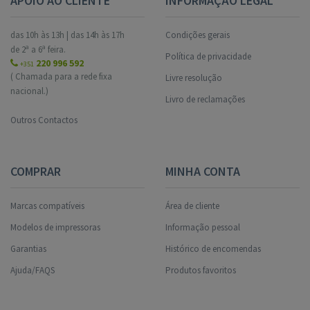
APOIO AO CLIENTE
INFORMAÇÃO LEGAL
das 10h às 13h | das 14h às 17h
Condições gerais
de 2ª a 6ª feira.
Política de privacidade
220 996 592
+351
( Chamada para a rede fixa
Livre resolução
nacional.)
Livro de reclamações
Outros Contactos
COMPRAR
MINHA CONTA
Marcas compatíveis
Área de cliente
Modelos de impressoras
Informação pessoal
Garantias
Histórico de encomendas
Ajuda/FAQS
Produtos favoritos