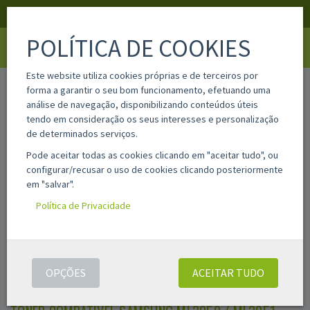
APOIO AO CLIENTE
LOGIN
REGISTAR
POLÍTICA DE COOKIES
Toggle
navigati
Este website utiliza cookies próprias e de terceiros por
home
ml3050
forma a garantir o seu bom funcionamento, efetuando uma
análise de navegação, disponibilizando conteúdos úteis
tendo em consideração os seus interesses e personalização
de determinados serviços.
Pode aceitar todas as cookies clicando em "aceitar tudo", ou
configurar/recusar o uso de cookies clicando posteriormente
em "salvar".
Política de Privacidade
OPÇÕES
ACEITAR TUDO