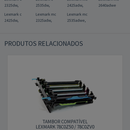
2325dw,
2535dw,
2425adw,
2640adwe
Lexmark c
Lexmark mc
Lexmark mc
2425dw,
2325adw,
2535adwe,
PRODUTOS RELACIONADOS
TAMBOR COMPATÍVEL
LEXMARK 78C0Z50 / 78C0ZV0