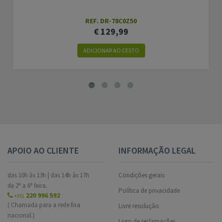
REF. DR-78C0Z50
€ 129,99
ADICIONAR AO CESTO
APOIO AO CLIENTE
INFORMAÇÃO LEGAL
das 10h às 13h | das 14h às 17h
Condições gerais
de 2ª a 6ª feira.
Política de privacidade
220 996 592
+351
( Chamada para a rede fixa
Livre resolução
nacional.)
Livro de reclamações