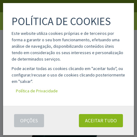
APOIO AO CLIENTE
LOGIN
REGISTAR
POLÍTICA DE COOKIES
Toggle
navigati
Este website utiliza cookies próprias e de terceiros por
home
lexc232hm0
forma a garantir o seu bom funcionamento, efetuando uma
análise de navegação, disponibilizando conteúdos úteis
tendo em consideração os seus interesses e personalização
de determinados serviços.
Pode aceitar todas as cookies clicando em "aceitar tudo", ou
configurar/recusar o uso de cookies clicando posteriormente
em "salvar".
Política de Privacidade
OPÇÕES
ACEITAR TUDO