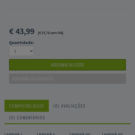
€
43,99
[€ 35,76 sem IVA]
Quantidade:
ADICIONAR AO CESTO
ADICIONAR AOS FAVORITOS
COMPATIBILIDADE
(0) AVALIAÇÕES
(0) COMENTÁRIOS
Lexmark c
Lexmark c
Lexmark mc
Lexmark mc