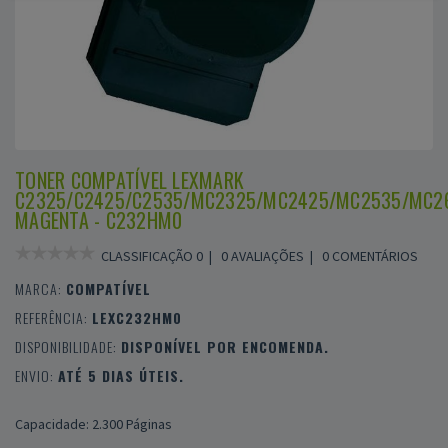
TONER COMPATÍVEL LEXMARK
C2325/C2425/C2535/MC2325/MC2425/MC2535/MC2
MAGENTA - C232HM0
CLASSIFICAÇÃO 0 |
0 AVALIAÇÕES
|
0 COMENTÁRIOS
MARCA:
COMPATÍVEL
REFERÊNCIA:
LEXC232HM0
DISPONIBILIDADE:
DISPONÍVEL POR ENCOMENDA.
ENVIO:
ATÉ 5 DIAS ÚTEIS.
Capacidade: 2.300 Páginas