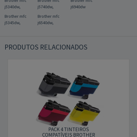
Brother mfc
Brother mfc
Brother mfc
j5340dw,
j5740dw,
j6940dw
Brother mfc
Brother mfc
j5345dw,
j6540dw,
PRODUTOS RELACIONADOS
PACK 4 TINTEIROS
COMPATÍVEIS BROTHER