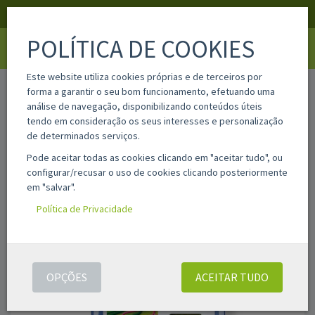
APOIO AO CLIENTE
LOGIN
REGISTAR
POLÍTICA DE COOKIES
Toggle
navigati
Este website utiliza cookies próprias e de terceiros por
home
lc422xlc
forma a garantir o seu bom funcionamento, efetuando uma
análise de navegação, disponibilizando conteúdos úteis
tendo em consideração os seus interesses e personalização
de determinados serviços.
Pode aceitar todas as cookies clicando em "aceitar tudo", ou
configurar/recusar o uso de cookies clicando posteriormente
em "salvar".
Política de Privacidade
OPÇÕES
ACEITAR TUDO