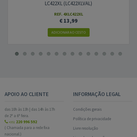
LC422XL (LC422XLVAL)
REF. 4XLC422XL
€ 13,99
ADICIONAR AO CESTO
APOIO AO CLIENTE
INFORMAÇÃO LEGAL
das 10h às 13h | das 14h às 17h
Condições gerais
de 2ª a 6ª feira.
Política de privacidade
220 996 592
+351
( Chamada para a rede fixa
Livre resolução
nacional.)