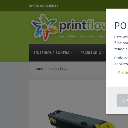
APOIO AO CLIENTE
PO
Este we
funcion
tendo e
TINTEIROS E TONERS
ESCRITÓRIO
PAPELAR
Pode ac
cookies
home
kt-tk5135yl
Polít
OP