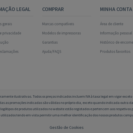
MAÇÃO LEGAL
COMPRAR
MINHA CONTA
 gerais
Marcas compatíveis
Área de cliente
de privacidade
Modelos de impressoras
Informação pessoal
olução
Garantias
Histórico de encom
reclamações
Ajuda/FAQS
Produtos favoritos
amente ilustrativas. Todos os preços indicados incluem IVA à taxa legal em vigor excet
das as promoções indicadas são válidas no próprio dia, exceto quando indicada outra da
logótipos de produtos utilizados no website estão registados e pertencem aos respetivos p
 utilizados tendo em vista permitir uma melhor identificação dos nossos produtos compa
Gestão de Cookies