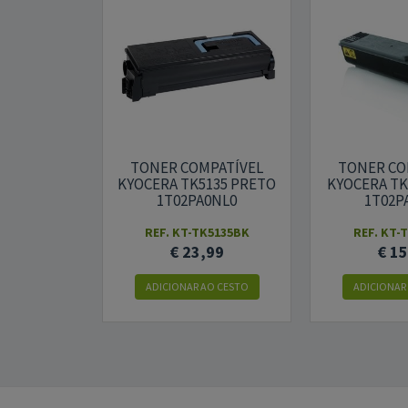
TONER COMPATÍVEL
TONER CO
KYOCERA TK5135 PRETO
KYOCERA TK
1T02PA0NL0
1T02P
REF. KT-TK5135BK
REF. KT-
€ 23,99
€ 1
ADICIONAR AO CESTO
ADICIONAR