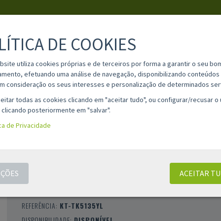
LÍTICA DE COOKIES
PESQUISA
bsite utiliza cookies próprias e de terceiros por forma a garantir o seu bo
amento, efetuando uma análise de navegação, disponibilizando conteúdos 
m consideração os seus interesses e personalização de determinados ser
IA
MATERIAL ESCOLAR
INFORMAÇÕES
OPINIÕES
CONT
eitar todas as cookies clicando em "aceitar tudo", ou configurar/recusar o
 clicando posteriormente em "salvar".
ica de Privacidade
TONER COMPATÍVEL KYOCERA TK5135
AMARELO 1T02PAANL0
ÇÕES
ACEITAR T
CLASSIFICAÇÃO 0 |
0 AVALIAÇÕES
|
0 COMENTÁRIOS
MARCA:
COMPATÍVEL
REFERÊNCIA:
KT-TK5135YL
DISPONIBILIDADE:
DISPONÍVEL