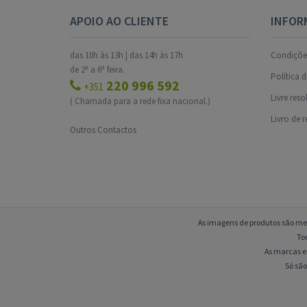
APOIO AO CLIENTE
INFOR
das 10h às 13h | das 14h às 17h
Condições
de 2ª a 6ª feira.
Política 
220 996 592
+351
Livre res
( Chamada para a rede fixa nacional.)
Livro de 
Outros Contactos
As imagens de produtos são mer
To
As marcas e 
Só são