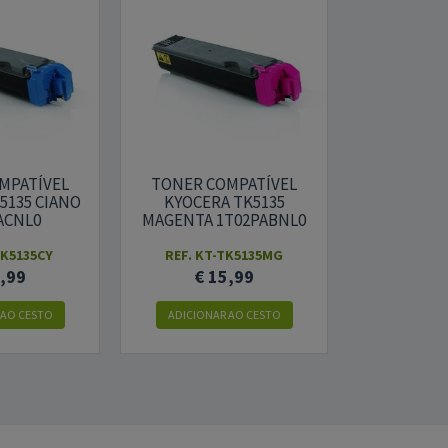
MPATÍVEL
TONER COMPATÍVEL
5135 CIANO
KYOCERA TK5135
ACNL0
MAGENTA 1T02PABNL0
TK5135CY
REF. KT-TK5135MG
5,99
€ 15,99
 AO CESTO
ADICIONAR AO CESTO