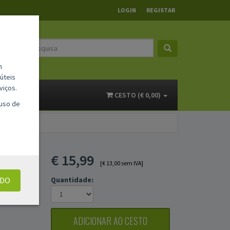
LOGIN
REGISTAR
m
úteis
viços.
ACTOS
CESTO (€ 0,00)
 uso de
€
15,99
[€ 13,00 sem IVA]
UDO
Quantidade:
ADICIONAR AO CESTO