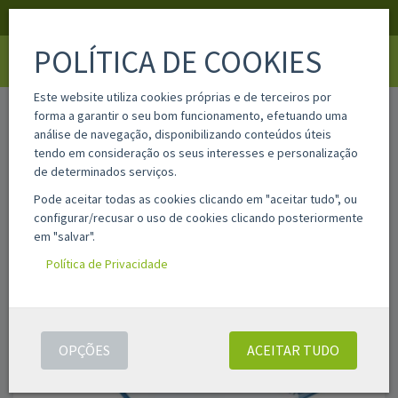
APOIO AO CLIENTE
LOGIN
REGISTAR
POLÍTICA DE COOKIES
Toggle
navigati
Este website utiliza cookies próprias e de terceiros por
home
in332496
forma a garantir o seu bom funcionamento, efetuando uma
análise de navegação, disponibilizando conteúdos úteis
tendo em consideração os seus interesses e personalização
de determinados serviços.
Pode aceitar todas as cookies clicando em "aceitar tudo", ou
configurar/recusar o uso de cookies clicando posteriormente
em "salvar".
Política de Privacidade
OPÇÕES
ACEITAR TUDO