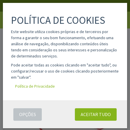
APOIO AO CLIENTE
LOGIN
REGISTAR
POLÍTICA DE COOKIES
Toggle
navigati
Este website utiliza cookies próprias e de terceiros por
home
in332487
forma a garantir o seu bom funcionamento, efetuando uma
análise de navegação, disponibilizando conteúdos úteis
tendo em consideração os seus interesses e personalização
de determinados serviços.
Pode aceitar todas as cookies clicando em "aceitar tudo", ou
configurar/recusar o uso de cookies clicando posteriormente
em "salvar".
Política de Privacidade
OPÇÕES
ACEITAR TUDO