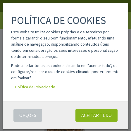
APOIO AO CLIENTE
LOGIN
REGISTAR
POLÍTICA DE COOKIES
Toggle
navigati
Este website utiliza cookies próprias e de terceiros por
home
in320515
forma a garantir o seu bom funcionamento, efetuando uma
análise de navegação, disponibilizando conteúdos úteis
tendo em consideração os seus interesses e personalização
de determinados serviços.
Pode aceitar todas as cookies clicando em "aceitar tudo", ou
configurar/recusar o uso de cookies clicando posteriormente
em "salvar".
Política de Privacidade
OPÇÕES
ACEITAR TUDO