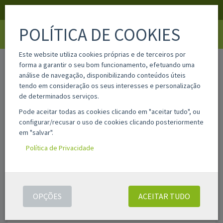
APOIO AO CLIENTE
LOGIN
REGISTAR
POLÍTICA DE COOKIES
Toggle
navigati
Este website utiliza cookies próprias e de terceiros por
home
fx4
forma a garantir o seu bom funcionamento, efetuando uma
análise de navegação, disponibilizando conteúdos úteis
tendo em consideração os seus interesses e personalização
de determinados serviços.
Pode aceitar todas as cookies clicando em "aceitar tudo", ou
configurar/recusar o uso de cookies clicando posteriormente
em "salvar".
Política de Privacidade
OPÇÕES
ACEITAR TUDO