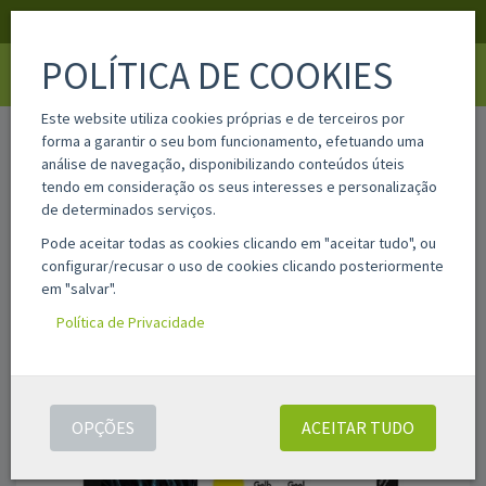
APOIO AO CLIENTE
LOGIN
REGISTAR
POLÍTICA DE COOKIES
Toggle
navigati
Este website utiliza cookies próprias e de terceiros por
home
f6u14ae
forma a garantir o seu bom funcionamento, efetuando uma
análise de navegação, disponibilizando conteúdos úteis
tendo em consideração os seus interesses e personalização
de determinados serviços.
Pode aceitar todas as cookies clicando em "aceitar tudo", ou
configurar/recusar o uso de cookies clicando posteriormente
em "salvar".
Política de Privacidade
OPÇÕES
ACEITAR TUDO