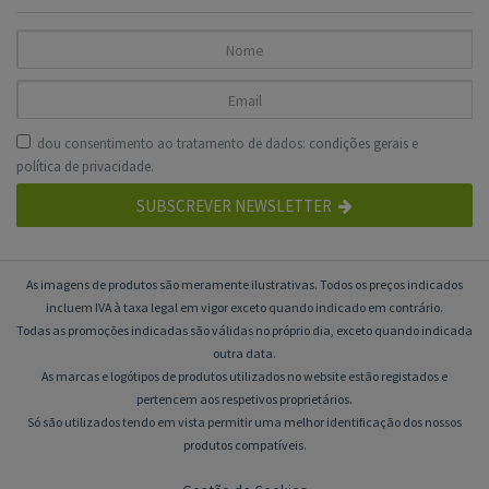
dou consentimento ao tratamento de dados:
condições gerais
e
política de privacidade
.
SUBSCREVER NEWSLETTER
As imagens de produtos são meramente ilustrativas. Todos os preços indicados
incluem IVA à taxa legal em vigor exceto quando indicado em contrário.
Todas as promoções indicadas são válidas no próprio dia, exceto quando indicada
outra data.
As marcas e logótipos de produtos utilizados no website estão registados e
pertencem aos respetivos proprietários.
Só são utilizados tendo em vista permitir uma melhor identificação dos nossos
produtos compatíveis.