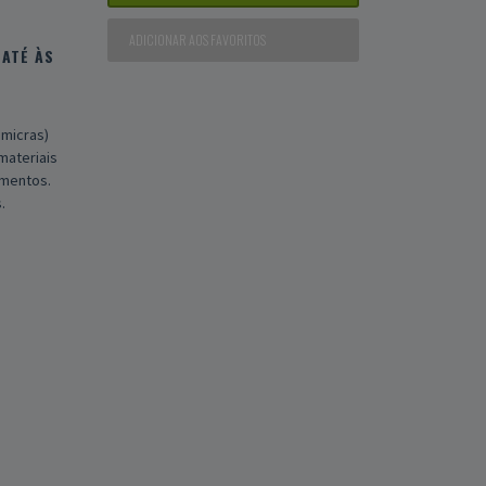
ADICIONAR AOS FAVORITOS
ATÉ ÀS
 micras)
materiais
umentos.
.