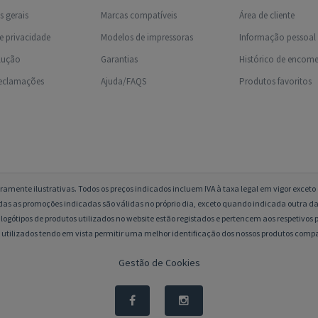
 gerais
Marcas compatíveis
Área de cliente
de privacidade
Modelos de impressoras
Informação pessoal
olução
Garantias
Histórico de encom
reclamações
Ajuda/FAQS
Produtos favoritos
amente ilustrativas. Todos os preços indicados incluem IVA à taxa legal em vigor excet
das as promoções indicadas são válidas no próprio dia, exceto quando indicada outra da
logótipos de produtos utilizados no website estão registados e pertencem aos respetivos p
 utilizados tendo em vista permitir uma melhor identificação dos nossos produtos compa
Gestão de Cookies