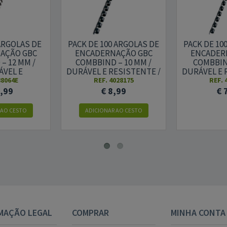
 ARGOLAS DE
PACK DE 100 ARGOLAS DE
PACK DE 10
AÇÃO GBC
ENCADERNAÇÃO GBC
ENCADER
– 12 MM /
COMBBIND – 10 MM /
COMBBIND
ÁVEL E
DURÁVEL E RESISTENTE /
DURÁVEL E 
ZÁVEL /
PRETO
PR
88064E
REF. 4028175
REF. 
NTE MATE /
7,99
€ 8,99
€ 
ETO
 AO CESTO
ADICIONAR AO CESTO
MAÇÃO LEGAL
COMPRAR
MINHA CONTA