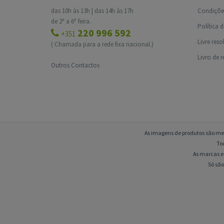
das 10h às 13h | das 14h às 17h
Condições
de 2ª a 6ª feira.
Política 
220 996 592
+351
Livre res
( Chamada para a rede fixa nacional.)
Livro de 
Outros Contactos
As imagens de produtos são mer
To
As marcas e 
Só são