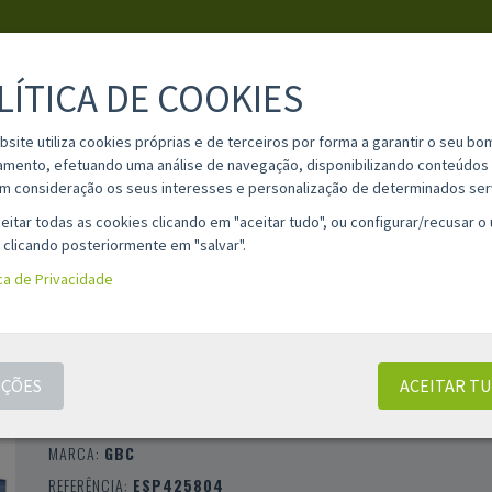
LÍTICA DE COOKIES
PESQUISA
bsite utiliza cookies próprias e de terceiros por forma a garantir o seu bo
amento, efetuando uma análise de navegação, disponibilizando conteúdos 
m consideração os seus interesses e personalização de determinados ser
IA
MATERIAL ESCOLAR
INFORMAÇÕES
OPINIÕES
CONT
eitar todas as cookies clicando em "aceitar tudo", ou configurar/recusar o
 clicando posteriormente em "salvar".
ica de Privacidade
CAPAS DE ENCADERNAÇÃO GBC
POLYCLEARVIEW – A4 / 800 MÍCRONS /
ACABAMENTO MATE / PRETO
ÇÕES
ACEITAR T
CLASSIFICAÇÃO 0 |
0 AVALIAÇÕES
|
0 COMENTÁRIOS
MARCA:
GBC
REFERÊNCIA:
ESP425804