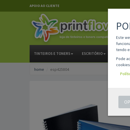
APOIO AO CLIENTE
PO
Este we
funcion
tendo e
TINTEIROS E TONERS
ESCRITÓRIO
PAPELAR
Pode ac
cookies
home
esp425804
Polít
OP