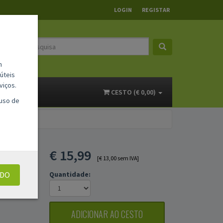
LOGIN
REGISTAR
m
úteis
viços.
ACTOS
CESTO (€ 0,00)
 uso de
€
15,99
[€ 13,00 sem IVA]
UDO
Quantidade:
ADICIONAR AO CESTO