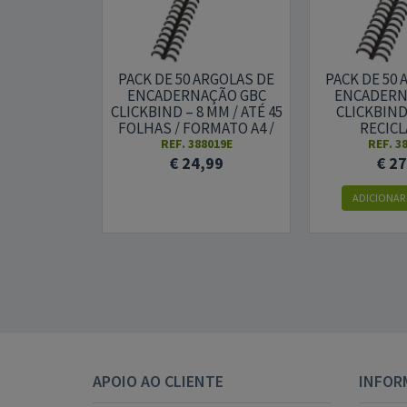
PACK DE 50 ARGOLAS DE
PACK DE 50
ENCADERNAÇÃO GBC
ENCADERN
CLICKBIND – 8 MM / ATÉ 45
CLICKBIND 
FOLHAS / FORMATO A4 /
RECICL
PRETO
REUTILI
REF. 388019E
REF. 3
TRANSPARE
€ 24,99
€ 2
PR
ADICIONAR
APOIO AO CLIENTE
INFOR