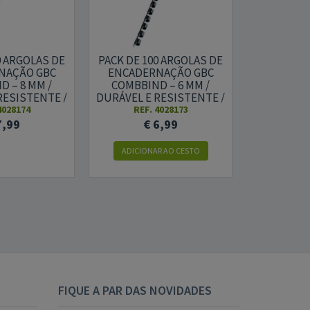
0 ARGOLAS DE
PACK DE 100 ARGOLAS DE
PACK DE 1
NAÇÃO GBC
ENCADERNAÇÃO GBC
ENCADE
 – 8 MM /
COMBBIND – 6 MM /
COMBBIN
RESISTENTE /
DURÁVEL E RESISTENTE /
DURÁVEL E
ETO
PRETO
P
4028174
REF. 4028173
REF.
7,99
€ 6,99
€ 
ADICIONAR AO CESTO
FIQUE A PAR DAS NOVIDADES