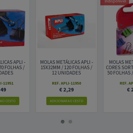
Indisponível
ICAS APLI -
MOLAS METÁLICAS APLI -
MOLAS MET
70 FOLHAS /
15X32MM / 120 FOLHAS /
CORES SORTI
IDADES
12 UNIDADES
50 FOLHAS 
I-11951
REF. APLI-11950
REF. A
,49
€ 2,29
€ 
 AO CESTO
ADICIONAR AO CESTO