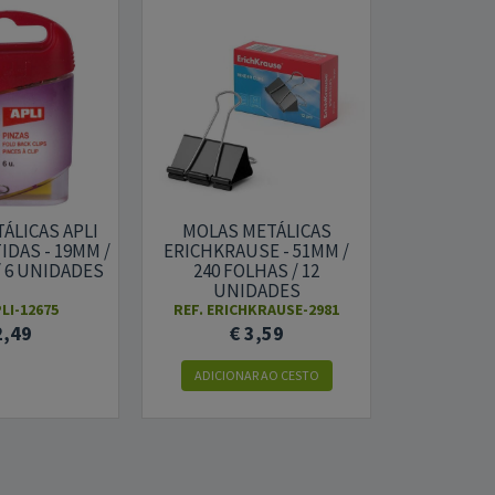
ÁLICAS APLI
MOLAS METÁLICAS
MOLAS 
DAS - 19MM /
ERICHKRAUSE - 51MM /
ERICHKRA
/ 6 UNIDADES
240 FOLHAS / 12
110 F
UNIDADES
UN
PLI-12675
REF. ERICHKRAUSE-2981
REF. ERIC
2,49
€ 3,59
€
ADICIONAR AO CESTO
ADICION