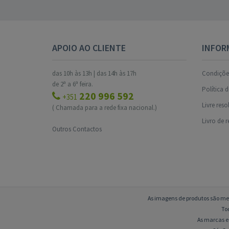
APOIO AO CLIENTE
INFOR
das 10h às 13h | das 14h às 17h
Condições
de 2ª a 6ª feira.
Política 
220 996 592
+351
Livre res
( Chamada para a rede fixa nacional.)
Livro de 
Outros Contactos
As imagens de produtos são mer
To
As marcas e 