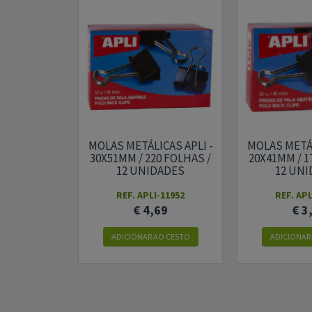
MOLAS METÁLICAS APLI -
MOLAS METÁL
30X51MM / 220 FOLHAS /
20X41MM / 1
12 UNIDADES
12 UN
REF. APLI-11952
REF. APL
€ 4,69
€ 3
ADICIONAR AO CESTO
ADICIONAR