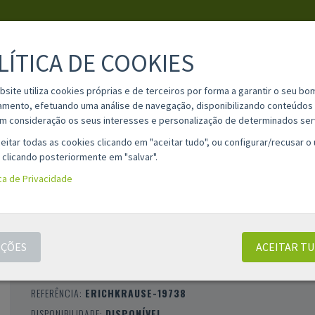
LÍTICA DE COOKIES
PESQUISA
bsite utiliza cookies próprias e de terceiros por forma a garantir o seu bo
amento, efetuando uma análise de navegação, disponibilizando conteúdos 
m consideração os seus interesses e personalização de determinados ser
IA
MATERIAL ESCOLAR
INFORMAÇÕES
OPINIÕES
CONT
eitar todas as cookies clicando em "aceitar tudo", ou configurar/recusar o
 clicando posteriormente em "salvar".
ica de Privacidade
CLIPES METÁLICOS ERICHKRAUSE - 28MM
200 UNIDADES
ÇÕES
ACEITAR T
CLASSIFICAÇÃO 0 |
0 AVALIAÇÕES
|
0 COMENTÁRIOS
MARCA:
ERICHKRAUSE
REFERÊNCIA:
ERICHKRAUSE-19738
DISPONIBILIDADE:
DISPONÍVEL