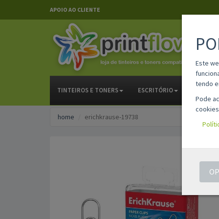
APOIO AO CLIENTE
PO
Este we
funcion
tendo e
TINTEIROS E TONERS
ESCRITÓRIO
PAPELAR
Pode ac
cookies
home
erichkrause-19738
Polít
OP