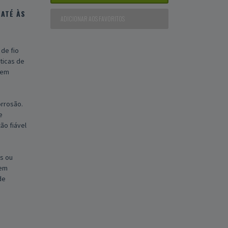
ATÉ ÀS
ADICIONAR AOS FAVORITOS
 de fio
ticas de
 em
orrosão.
e
ão fiável
s ou
 em
de