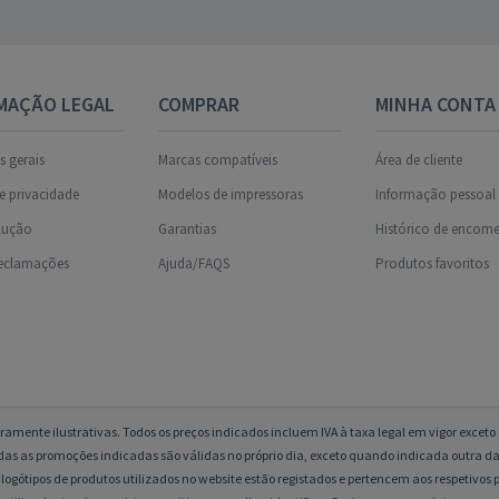
MAÇÃO LEGAL
COMPRAR
MINHA CONTA
 gerais
Marcas compatíveis
Área de cliente
de privacidade
Modelos de impressoras
Informação pessoal
olução
Garantias
Histórico de encom
reclamações
Ajuda/FAQS
Produtos favoritos
amente ilustrativas. Todos os preços indicados incluem IVA à taxa legal em vigor excet
das as promoções indicadas são válidas no próprio dia, exceto quando indicada outra da
logótipos de produtos utilizados no website estão registados e pertencem aos respetivos p