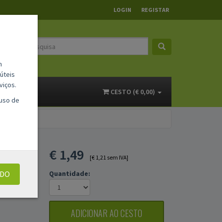
LOGIN
REGISTAR
m
úteis
viços.
ACTOS
CESTO (€ 0,00)
 uso de
 /
€
1,49
[€ 1,21 sem IVA]
UDO
Quantidade:
ADICIONAR AO CESTO