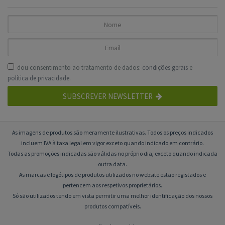
dou consentimento ao tratamento de dados:
condições gerais
e
política de privacidade
.
SUBSCREVER NEWSLETTER
As imagens de produtos são meramente ilustrativas. Todos os preços indicados
incluem IVA à taxa legal em vigor exceto quando indicado em contrário.
Todas as promoções indicadas são válidas no próprio dia, exceto quando indicada
outra data.
As marcas e logótipos de produtos utilizados no website estão registados e
pertencem aos respetivos proprietários.
Só são utilizados tendo em vista permitir uma melhor identificação dos nossos
produtos compatíveis.