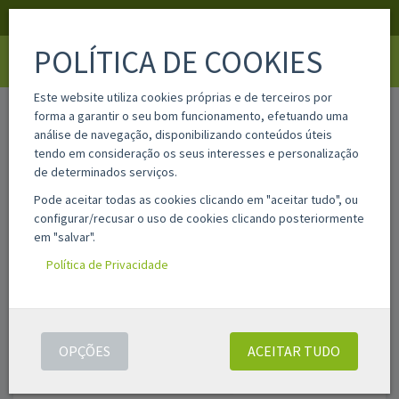
APOIO AO CLIENTE
LOGIN
REGISTAR
POLÍTICA DE COOKIES
Toggle
navigati
Este website utiliza cookies próprias e de terceiros por
home
drcexv55bk
forma a garantir o seu bom funcionamento, efetuando uma
análise de navegação, disponibilizando conteúdos úteis
tendo em consideração os seus interesses e personalização
de determinados serviços.
Pode aceitar todas as cookies clicando em "aceitar tudo", ou
configurar/recusar o uso de cookies clicando posteriormente
em "salvar".
Política de Privacidade
OPÇÕES
ACEITAR TUDO