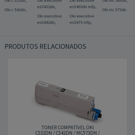
Oki c 532dn,
Oki executive
Oki executive
Oki mc 563dn,
es5432dn,
es5463dn mfp,
Oki c 542dn,
Oki mc 573dn
Oki executive
Oki executive
es5442dn,
es5473 mfp,
PRODUTOS RELACIONADOS
TONER COMPATÍVEL OKI
C532DN / C542DN / MC573DN /