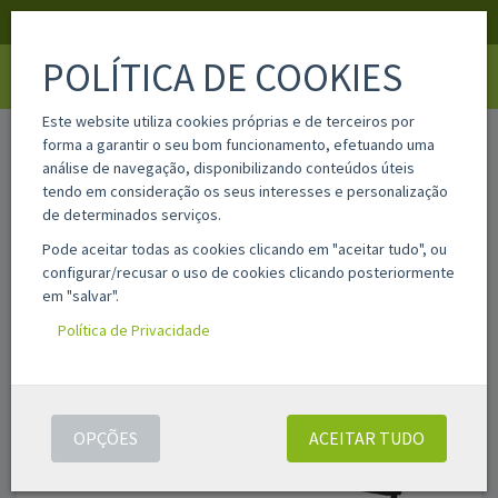
APOIO AO CLIENTE
LOGIN
REGISTAR
POLÍTICA DE COOKIES
Toggle
navigati
Este website utiliza cookies próprias e de terceiros por
home
drc542mg
forma a garantir o seu bom funcionamento, efetuando uma
análise de navegação, disponibilizando conteúdos úteis
tendo em consideração os seus interesses e personalização
de determinados serviços.
Pode aceitar todas as cookies clicando em "aceitar tudo", ou
configurar/recusar o uso de cookies clicando posteriormente
em "salvar".
Política de Privacidade
OPÇÕES
ACEITAR TUDO