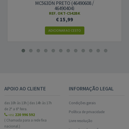
MC563DN PRETO (46490608 /
46490404)
REF. OKT-C542BK
€ 15,99
ADICIONAR AO CESTO
APOIO AO CLIENTE
INFORMAÇÃO LEGAL
das 10h às 13h | das 14h às 17h
Condições gerais
de 2ª a 6ª feira.
Política de privacidade
220 996 592
+351
( Chamada para a rede fixa
Livre resolução
nacional.)