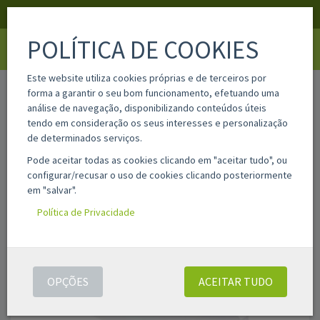
APOIO AO CLIENTE
LOGIN
REGISTAR
POLÍTICA DE COOKIES
Toggle
navigati
Este website utiliza cookies próprias e de terceiros por
home
drc3900bk
forma a garantir o seu bom funcionamento, efetuando uma
análise de navegação, disponibilizando conteúdos úteis
tendo em consideração os seus interesses e personalização
de determinados serviços.
Pode aceitar todas as cookies clicando em "aceitar tudo", ou
configurar/recusar o uso de cookies clicando posteriormente
em "salvar".
Política de Privacidade
OPÇÕES
ACEITAR TUDO