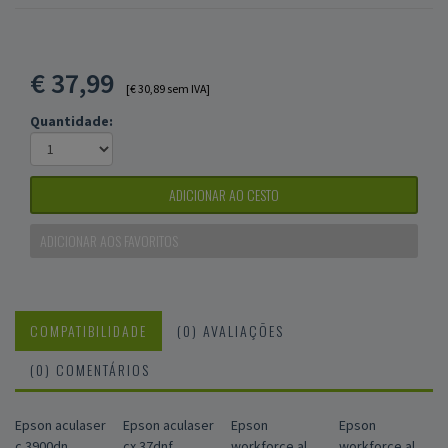
€
37,99
[€ 30,89 sem IVA]
Quantidade:
ADICIONAR AO CESTO
ADICIONAR AOS FAVORITOS
COMPATIBILIDADE
(0) AVALIAÇÕES
(0) COMENTÁRIOS
Epson aculaser
Epson aculaser
Epson
Epson
c 3900dn,
cx 37dnf,
workforce al
workforce al