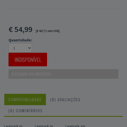
€
54,99
[€ 44,71 sem IVA]
Quantidade:
INDISPONÍVEL
ADICIONAR AOS FAVORITOS
COMPATIBILIDADE
(0) AVALIAÇÕES
(0) COMENTÁRIOS
Lexmark m
Lexmark m
Lexmark xm