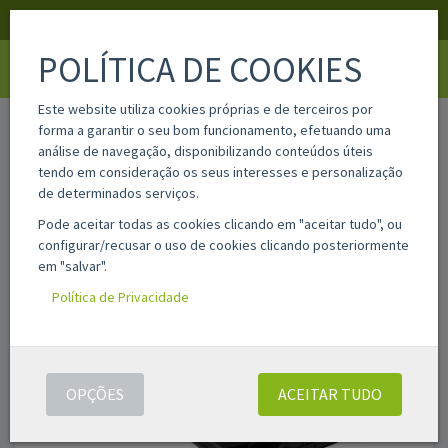
APOIO AO CLIENTE
LOGIN
REGISTAR
POLÍTICA DE COOKIES
Toggle
navigati
Este website utiliza cookies próprias e de terceiros por
home
dr-lexxm1145
forma a garantir o seu bom funcionamento, efetuando uma
análise de navegação, disponibilizando conteúdos úteis
tendo em consideração os seus interesses e personalização
de determinados serviços.
Pode aceitar todas as cookies clicando em "aceitar tudo", ou
configurar/recusar o uso de cookies clicando posteriormente
em "salvar".
Política de Privacidade
OPÇÕES
ACEITAR TUDO