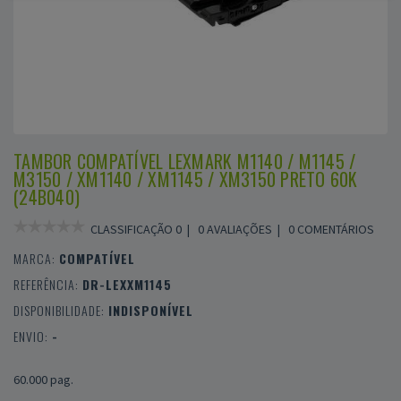
TAMBOR COMPATÍVEL LEXMARK M1140 / M1145 /
M3150 / XM1140 / XM1145 / XM3150 PRETO 60K
(24B040)
CLASSIFICAÇÃO 0 |
0 AVALIAÇÕES
|
0 COMENTÁRIOS
MARCA:
COMPATÍVEL
REFERÊNCIA:
DR-LEXXM1145
DISPONIBILIDADE:
INDISPONÍVEL
ENVIO:
-
60.000 pag.