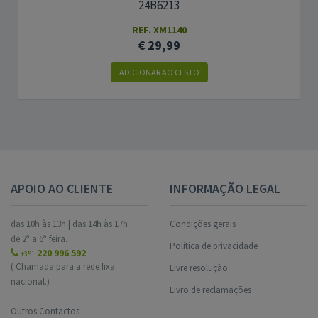
24B6213
REF. XM1140
€ 29,99
ADICIONAR AO CESTO
APOIO AO CLIENTE
INFORMAÇÃO LEGAL
das 10h às 13h | das 14h às 17h
Condições gerais
de 2ª a 6ª feira.
Política de privacidade
220 996 592
+351
( Chamada para a rede fixa
Livre resolução
nacional.)
Livro de reclamações
Outros Contactos