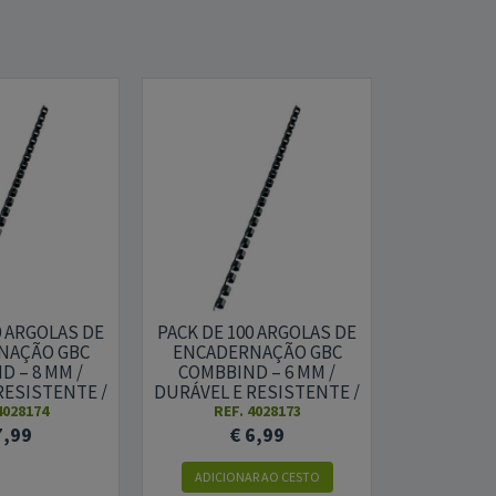
Indisponível
0 ARGOLAS DE
PACK DE 100 ARGOLAS DE
PACK DE 1
NAÇÃO GBC
ENCADERNAÇÃO GBC
ENCADE
 – 8 MM /
COMBBIND – 6 MM /
COMBBIN
RESISTENTE /
DURÁVEL E RESISTENTE /
DURÁVEL E
ETO
PRETO
P
4028174
REF. 4028173
REF.
7,99
€ 6,99
€ 
ADICIONAR AO CESTO