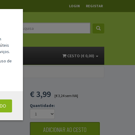
LOGIN
REGISTAR
m
úteis
viços.
ACTOS
CESTO (€ 0,00)
 uso de
€
3,99
PINO
[€ 3,24 sem IVA]
UDO
Quantidade:
ADICIONAR AO CESTO