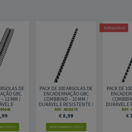
Indisponível
 ARGOLAS DE
PACK DE 100 ARGOLAS DE
PACK DE 10
AÇÃO GBC
ENCADERNAÇÃO GBC
ENCADER
– 12 MM /
COMBBIND – 10 MM /
COMBBIND
ÁVEL E
DURÁVEL E RESISTENTE /
DURÁVEL E 
ZÁVEL /
PRETO
PR
88064E
REF. 4028175
REF. 
NTE MATE /
7,99
€ 8,99
€ 
ETO
 AO CESTO
ADICIONAR AO CESTO