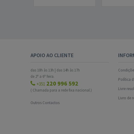
APOIO AO CLIENTE
INFOR
das 10h às 13h | das 14h às 17h
Condições
de 2ª a 6ª feira.
Política 
220 996 592
+351
Livre res
( Chamada para a rede fixa nacional.)
Livro de 
Outros Contactos