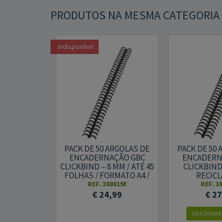
PRODUTOS NA MESMA CATEGORIA
Indisponível
PACK DE 50 ARGOLAS DE
PACK DE 50
ENCADERNAÇÃO GBC
ENCADERN
CLICKBIND – 8 MM / ATÉ 45
CLICKBIND 
FOLHAS / FORMATO A4 /
RECICL
PRETO
REUTILI
REF. 388019E
REF. 3
TRANSPARE
€ 24,99
€ 2
PR
ADICIONAR