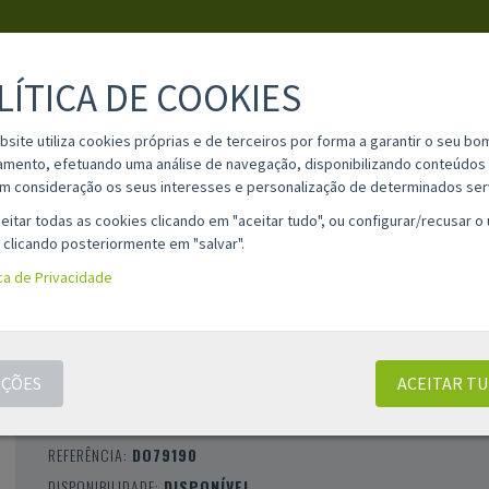
LÍTICA DE COOKIES
PESQUISA
bsite utiliza cookies próprias e de terceiros por forma a garantir o seu bo
amento, efetuando uma análise de navegação, disponibilizando conteúdos 
m consideração os seus interesses e personalização de determinados ser
IA
MATERIAL ESCOLAR
INFORMAÇÕES
OPINIÕES
CONT
eitar todas as cookies clicando em "aceitar tudo", ou configurar/recusar o
 clicando posteriormente em "salvar".
ica de Privacidade
PACK 50 ENCADERNADORES FASTENER
METÁLICOS DOURADOS 80MM COM ABA E 
ÇÕES
ACEITAR T
CLASSIFICAÇÃO 0 |
0 AVALIAÇÕES
|
0 COMENTÁRIOS
MARCA:
DOHE
REFERÊNCIA:
DO79190
DISPONIBILIDADE:
DISPONÍVEL