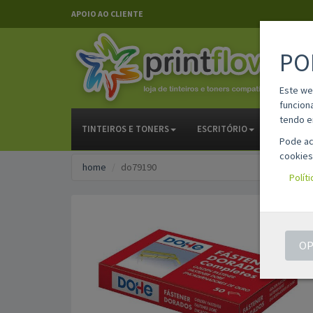
APOIO AO CLIENTE
PO
Este we
funcion
tendo e
TINTEIROS E TONERS
ESCRITÓRIO
PAPELAR
Pode ac
cookies
home
do79190
Polít
OP