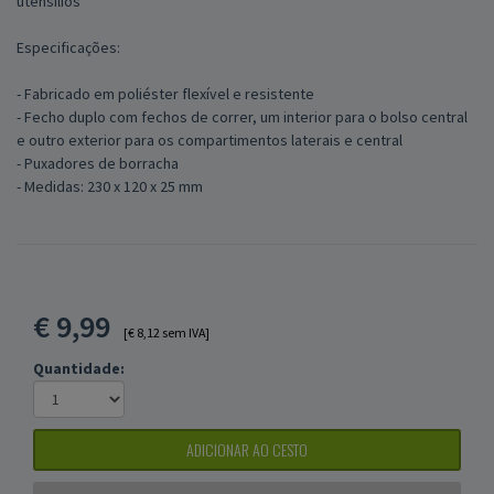
utensílios
Especificações:
- Fabricado em poliéster flexível e resistente
- Fecho duplo com fechos de correr, um interior para o bolso central
e outro exterior para os compartimentos laterais e central
- Puxadores de borracha
- Medidas: 230 x 120 x 25 mm
€
9,99
[€ 8,12 sem IVA]
Quantidade:
ADICIONAR AO CESTO