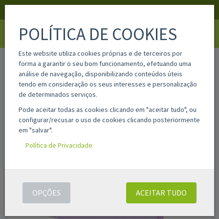
APOIO AO CLIENTE
LOGIN
REGISTAR
POLÍTICA DE COOKIES
Toggle
navigati
Este website utiliza cookies próprias e de terceiros por
home
do51947
forma a garantir o seu bom funcionamento, efetuando uma
análise de navegação, disponibilizando conteúdos úteis
tendo em consideração os seus interesses e personalização
de determinados serviços.
Pode aceitar todas as cookies clicando em "aceitar tudo", ou
configurar/recusar o uso de cookies clicando posteriormente
em "salvar".
Política de Privacidade
OPÇÕES
ACEITAR TUDO