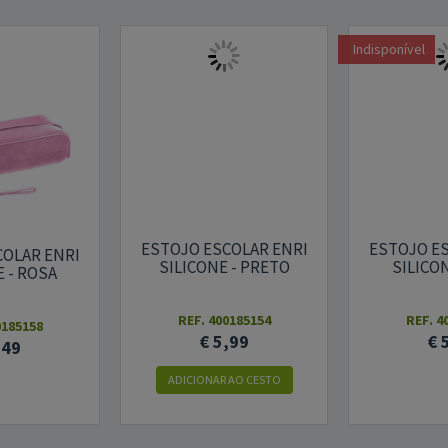
Indisponível
ESTOJO ESCOLAR ENRI
ESTOJO ES
COLAR ENRI
SILICONE - PRETO
SILICON
E - ROSA
REF. 400185154
REF. 4
0185158
€ 5,99
€ 
,49
ADICIONAR AO CESTO