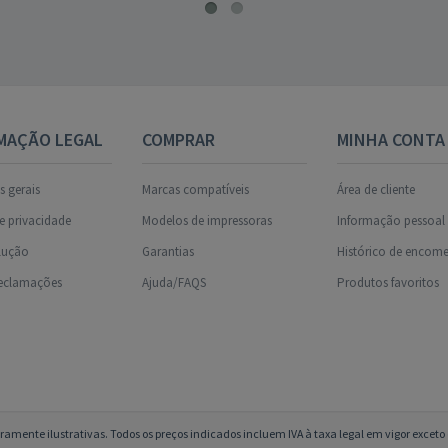
MAÇÃO LEGAL
COMPRAR
MINHA CONTA
 gerais
Marcas compatíveis
Área de cliente
de privacidade
Modelos de impressoras
Informação pessoal
olução
Garantias
Histórico de encom
reclamações
Ajuda/FAQS
Produtos favoritos
amente ilustrativas. Todos os preços indicados incluem IVA à taxa legal em vigor excet