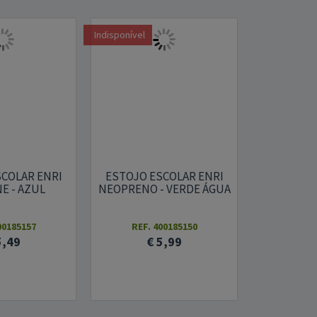
Indisponível
Indisponível
COLAR ENRI
ESTOJO E
ESTOJO ESCOLAR ENRI
E - AZUL
NEOPRE
NEOPRENO - VERDE ÁGUA
00185157
REF. 
REF. 400185150
5,49
€
€ 5,99