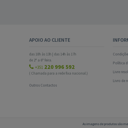
APOIO AO CLIENTE
INFOR
das 10h às 13h | das 14h às 17h
Condições
de 2ª a 6ª feira.
Política 
220 996 592
+351
Livre res
( Chamada para a rede fixa nacional.)
Livro de 
Outros Contactos
As imagens de produtos são mer