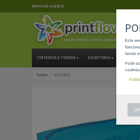
APOIO AO CLIENTE
PO
Este we
funcion
tendo e
TINTEIROS E TONERS
ESCRITÓRIO
PAPELAR
Pode ac
cookies
home
do51910
Polít
OP