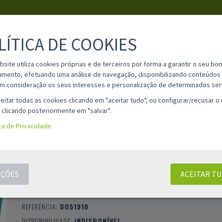
LÍTICA DE COOKIES
PESQUISA
bsite utiliza cookies próprias e de terceiros por forma a garantir o seu bo
amento, efetuando uma análise de navegação, disponibilizando conteúdos 
m consideração os seus interesses e personalização de determinados ser
IA
MATERIAL ESCOLAR
INFORMAÇÕES
OPINIÕES
CONT
eitar todas as cookies clicando em "aceitar tudo", ou configurar/recusar o
 clicando posteriormente em "salvar".
ica de Privacidade
ESTOJO ESCOLAR DOHE COLOUR VIBES - 1
COMPARTIMENTO / 21X5XM / AZUL CIANO
ÇÕES
ACEITAR T
CLASSIFICAÇÃO 0 |
0 AVALIAÇÕES
|
0 COMENTÁRIOS
MARCA:
DOHE
REFERÊNCIA:
DO51910
DISPONIBILIDADE:
INDISPONÍVEL