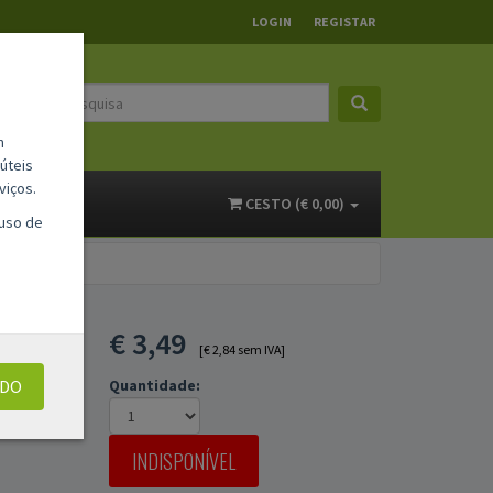
LOGIN
REGISTAR
m
úteis
viços.
ACTOS
CESTO (€ 0,00)
 uso de
€
3,49
[€ 2,84 sem IVA]
UDO
Quantidade:
INDISPONÍVEL