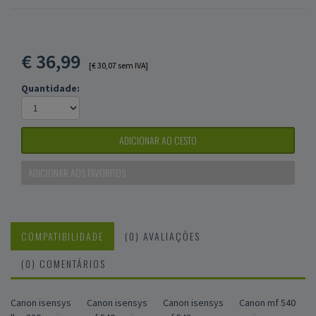
€
36,99
[€ 30,07 sem IVA]
Quantidade:
ADICIONAR AO CESTO
ADICIONAR AOS FAVORITOS
COMPATIBILIDADE
(0) AVALIAÇÕES
(0) COMENTÁRIOS
Canon isensys
Canon isensys
Canon isensys
Canon mf 540