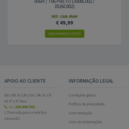
056H / T06 PRETO (3008C002 /
3526C002)
REF. CAN-056H
€ 49,99
ADICIONAR AO CESTO
APOIO AO CLIENTE
INFORMAÇÃO LEGAL
das 10h às 13h | das 14h às 17h
Condições gerais
de 2ª a 6ª feira.
Política de privacidade
220 996 592
+351
( Chamada para a rede fixa
Livre resolução
nacional.)
Livro de reclamações