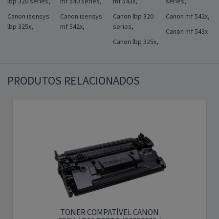
lbp 320 series,
mf 540 series,
mf 543x,
series,
Canon isensys
Canon isensys
Canon lbp 320
Canon mf 542x,
lbp 325x,
mf 542x,
series,
Canon mf 543x
Canon lbp 325x,
PRODUTOS RELACIONADOS
TONER COMPATÍVEL CANON