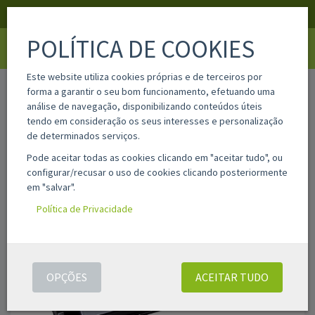
APOIO AO CLIENTE
LOGIN
REGISTAR
POLÍTICA DE COOKIES
Toggle
navigati
Este website utiliza cookies próprias e de terceiros por
home
can-056
forma a garantir o seu bom funcionamento, efetuando uma
análise de navegação, disponibilizando conteúdos úteis
tendo em consideração os seus interesses e personalização
de determinados serviços.
Pode aceitar todas as cookies clicando em "aceitar tudo", ou
configurar/recusar o uso de cookies clicando posteriormente
em "salvar".
Política de Privacidade
OPÇÕES
ACEITAR TUDO