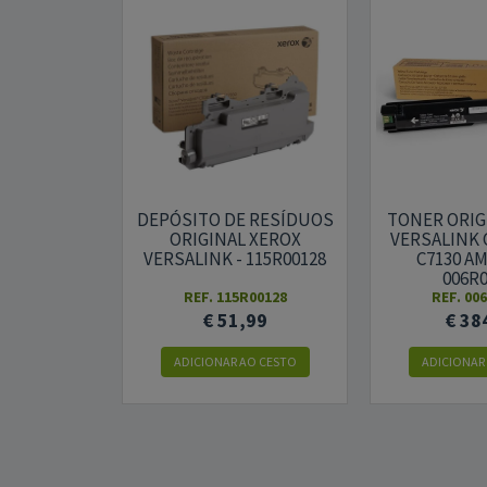
DEPÓSITO DE RESÍDUOS
TONER ORIG
ORIGINAL XEROX
VERSALINK 
VERSALINK - 115R00128
C7130 A
006R
REF. 115R00128
REF. 00
€ 51,99
€ 38
ADICIONAR AO CESTO
ADICIONAR