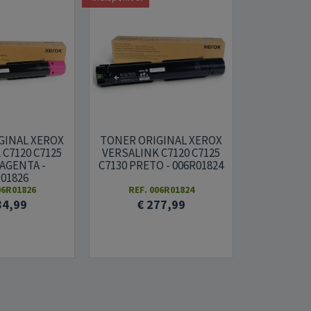
GINAL XEROX
TONER ORIGINAL XEROX
TONER 
C7120 C7125
VERSALINK C7120 C7125
XEROX VER
AGENTA -
C7130 PRETO - 006R01824
C7125 C
01826
006
06R01826
REF. 006R01824
REF
84,99
€ 277,99
€ 