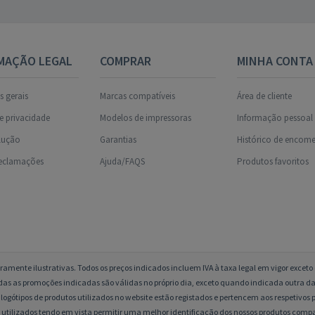
MAÇÃO LEGAL
COMPRAR
MINHA CONTA
 gerais
Marcas compatíveis
Área de cliente
de privacidade
Modelos de impressoras
Informação pessoal
olução
Garantias
Histórico de encom
reclamações
Ajuda/FAQS
Produtos favoritos
amente ilustrativas. Todos os preços indicados incluem IVA à taxa legal em vigor excet
das as promoções indicadas são válidas no próprio dia, exceto quando indicada outra da
logótipos de produtos utilizados no website estão registados e pertencem aos respetivos p
 utilizados tendo em vista permitir uma melhor identificação dos nossos produtos compa