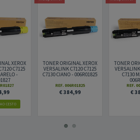
INAL XEROX
TONER ORIGINAL XEROX
TONER ORI
C7120 C7125
VERSALINK C7120 C7125
VERSALINK 
MARELO -
C7130 CIANO - 006R01825
C7130 M
01827
006R
6R01827
REF. 006R01825
REF. 0
4,99
€ 384,99
€ 3
 AO CESTO