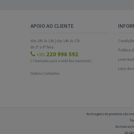
APOIO AO CLIENTE
INFOR
das 10h às 13h | das 14h às 17h
Condições
de 2ª a 6ª feira.
Política 
220 996 592
+351
Livre res
( Chamada para a rede fixa nacional.)
Livro de 
Outros Contactos
As imagens de produtos são mer
To
As marcas e 
Só são