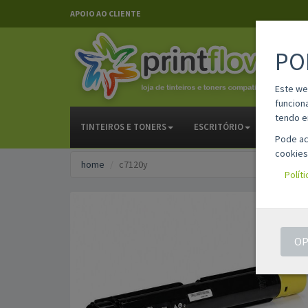
APOIO AO CLIENTE
PO
Este we
funcion
tendo e
TINTEIROS E TONERS
ESCRITÓRIO
PAPELAR
Pode ac
cookies
home
c7120y
Polít
OP