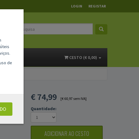
LOGIN
REGISTAR
m
úteis
viços.
ACTOS
CESTO (€ 0,00)
 uso de
120
€
74,99
[€ 60,97 sem IVA]
UDO
Quantidade:
ADICIONAR AO CESTO