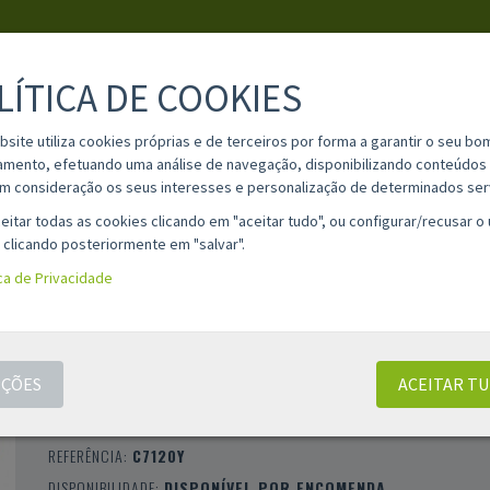
LÍTICA DE COOKIES
PESQUISA
bsite utiliza cookies próprias e de terceiros por forma a garantir o seu bo
amento, efetuando uma análise de navegação, disponibilizando conteúdos 
m consideração os seus interesses e personalização de determinados ser
IA
MATERIAL ESCOLAR
INFORMAÇÕES
OPINIÕES
CONT
eitar todas as cookies clicando em "aceitar tudo", ou configurar/recusar o
 clicando posteriormente em "salvar".
ica de Privacidade
TONER COMPATÍVEL XEROX VERSALINK C7
C7125 C7130 AMARELO - 006R01827
ÇÕES
ACEITAR T
CLASSIFICAÇÃO 0 |
0 AVALIAÇÕES
|
0 COMENTÁRIOS
MARCA:
COMPATÍVEL
REFERÊNCIA:
C7120Y
DISPONIBILIDADE:
DISPONÍVEL POR ENCOMENDA.