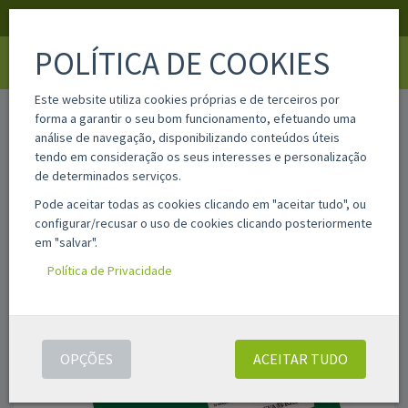
APOIO AO CLIENTE
LOGIN
REGISTAR
POLÍTICA DE COOKIES
Toggle
navigati
Este website utiliza cookies próprias e de terceiros por
home
c200040174
forma a garantir o seu bom funcionamento, efetuando uma
análise de navegação, disponibilizando conteúdos úteis
tendo em consideração os seus interesses e personalização
de determinados serviços.
Pode aceitar todas as cookies clicando em "aceitar tudo", ou
configurar/recusar o uso de cookies clicando posteriormente
em "salvar".
Política de Privacidade
OPÇÕES
ACEITAR TUDO