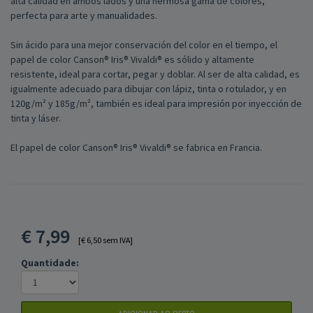
alta calidad en ambos lados y una hermosa gama de colores,
perfecta para arte y manualidades.
Sin ácido para una mejor conservación del color en el tiempo, el
papel de color Canson® Iris® Vivaldi® es sólido y altamente
resistente, ideal para cortar, pegar y doblar. Al ser de alta calidad, es
igualmente adecuado para dibujar con lápiz, tinta o rotulador, y en
120g/m² y 185g/m², también es ideal para impresión por inyección de
tinta y láser.
El papel de color Canson® Iris® Vivaldi® se fabrica en Francia.
€
7,99
[€ 6,50 sem IVA]
Quantidade: