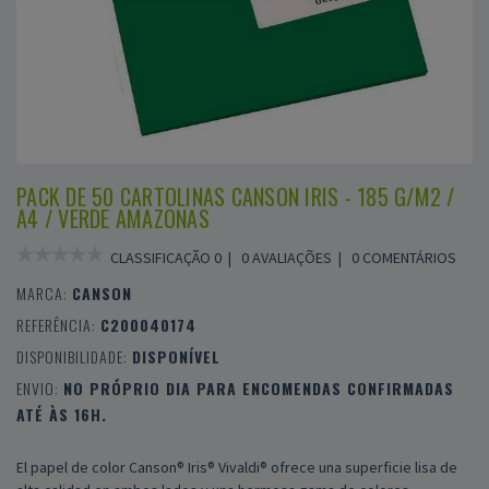
PACK DE 50 CARTOLINAS CANSON IRIS - 185 G/M2 /
A4 / VERDE AMAZONAS
CLASSIFICAÇÃO 0 |
0 AVALIAÇÕES
|
0 COMENTÁRIOS
MARCA:
CANSON
REFERÊNCIA:
C200040174
DISPONIBILIDADE:
DISPONÍVEL
ENVIO:
NO PRÓPRIO DIA PARA ENCOMENDAS CONFIRMADAS
ATÉ ÀS 16H.
El papel de color Canson® Iris® Vivaldi® ofrece una superficie lisa de