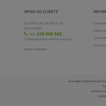
APOIO AO CLIENTE
INFOR
das 10h às 13h | das 14h às 17h
Condições
de 2ª a 6ª feira.
Política 
220 996 592
+351
Livre res
( Chamada para a rede fixa nacional.)
Livro de 
Outros Contactos
As imagens de produtos são mer
To
As marcas e 
Só são