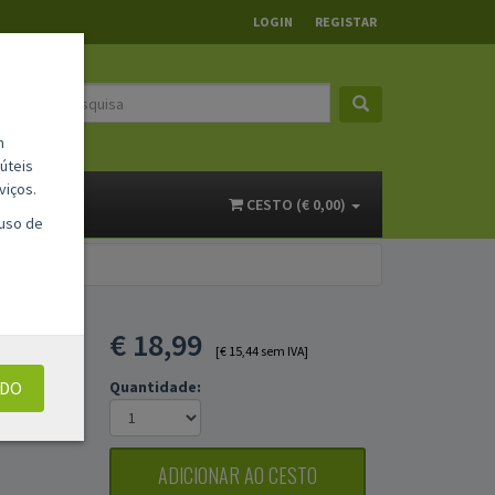
LOGIN
REGISTAR
m
úteis
viços.
ACTOS
CESTO (€ 0,00)
 uso de
160
€
18,99
[€ 15,44 sem IVA]
UDO
Quantidade:
ADICIONAR AO CESTO