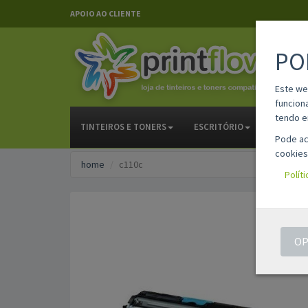
APOIO AO CLIENTE
PO
Este we
funcion
tendo e
TINTEIROS E TONERS
ESCRITÓRIO
PAPELAR
Pode ac
cookies
home
c110c
Polít
OP