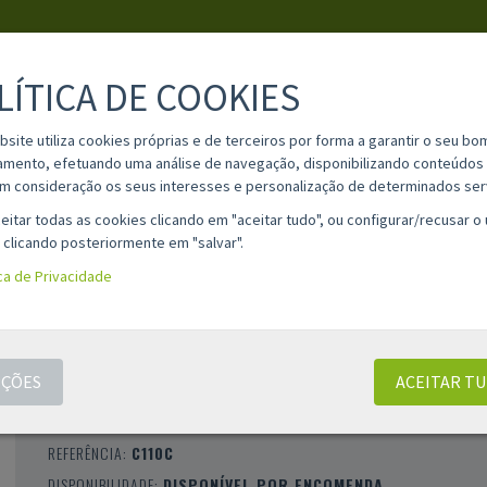
LÍTICA DE COOKIES
PESQUISA
bsite utiliza cookies próprias e de terceiros por forma a garantir o seu bo
amento, efetuando uma análise de navegação, disponibilizando conteúdos 
m consideração os seus interesses e personalização de determinados ser
IA
MATERIAL ESCOLAR
INFORMAÇÕES
OPINIÕES
CONT
eitar todas as cookies clicando em "aceitar tudo", ou configurar/recusar o
 clicando posteriormente em "salvar".
ica de Privacidade
TONER COMPATÍVEL OKI C110 / C130 / MC
CIANO (44250723)
ÇÕES
ACEITAR T
CLASSIFICAÇÃO 0 |
0 AVALIAÇÕES
|
0 COMENTÁRIOS
MARCA:
COMPATÍVEL
REFERÊNCIA:
C110C
DISPONIBILIDADE:
DISPONÍVEL POR ENCOMENDA.