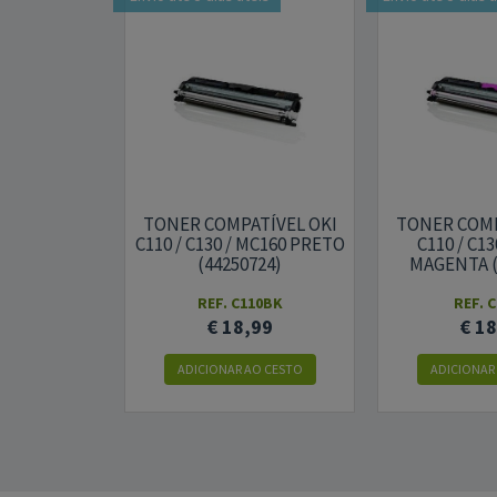
TONER COMPATÍVEL OKI
TONER COMP
C110 / C130 / MC160 PRETO
C110 / C13
(44250724)
MAGENTA (
REF. C110BK
REF. 
€ 18,99
€ 1
ADICIONAR AO CESTO
ADICIONAR