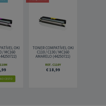
ATÍVEL OKI
TONER COMPATÍVEL OKI
0 / MC160
C110 / C130 / MC160
44250722)
AMARELO (44250721)
C110M
REF. C110Y
8,99
€ 18,99
 AO CESTO