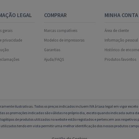
MAÇÃO LEGAL
COMPRAR
MINHA CONTA
 gerais
Marcas compatíveis
Área de cliente
de privacidade
Modelos de impressoras
Informação pessoal
olução
Garantias
Histórico de encom
reclamações
Ajuda/FAQS
Produtos favoritos
amente ilustrativas. Todos os preços indicados incluem IVA à taxa legal em vigor excet
das as promoções indicadas são válidas no próprio dia, exceto quando indicada outra da
logótipos de produtos utilizados no website estão registados e pertencem aos respetivos p
 utilizados tendo em vista permitir uma melhor identificação dos nossos produtos compa
Gestão de Cookies