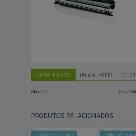
COMPATIBILIDADE
(0) AVALIAÇÕES
(0) C
Oki c 110,
Oki c 130
PRODUTOS RELACIONADOS
Envio até 5 dias úteis
Envio até 5 dias 