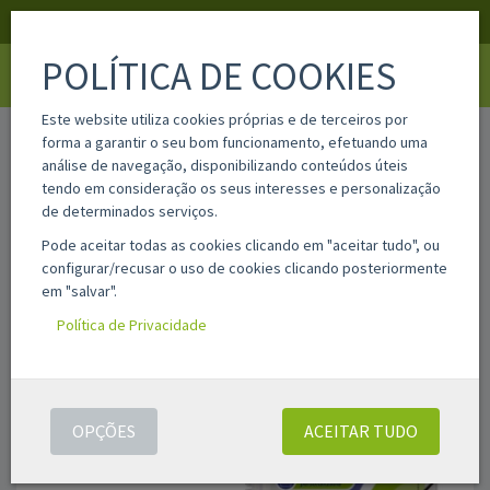
APOIO AO CLIENTE
LOGIN
REGISTAR
POLÍTICA DE COOKIES
Toggle
navigati
Este website utiliza cookies próprias e de terceiros por
home
bi328234
forma a garantir o seu bom funcionamento, efetuando uma
análise de navegação, disponibilizando conteúdos úteis
tendo em consideração os seus interesses e personalização
de determinados serviços.
Pode aceitar todas as cookies clicando em "aceitar tudo", ou
configurar/recusar o uso de cookies clicando posteriormente
em "salvar".
Política de Privacidade
OPÇÕES
ACEITAR TUDO