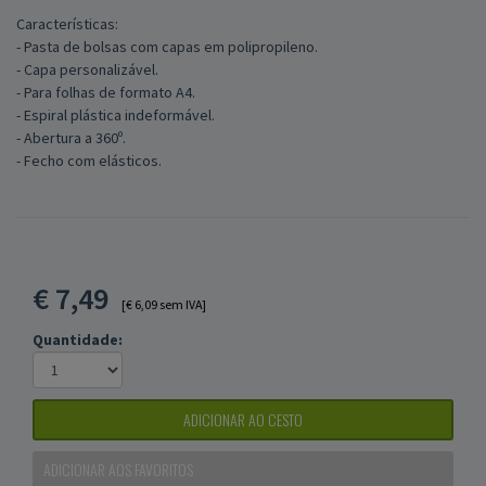
Características:
- Pasta de bolsas com capas em polipropileno.
- Capa personalizável.
- Para folhas de formato A4.
- Espiral plástica indeformável.
- Abertura a 360º.
- Fecho com elásticos.
€
7,49
[€ 6,09 sem IVA]
Quantidade:
ADICIONAR AO CESTO
ADICIONAR AOS FAVORITOS