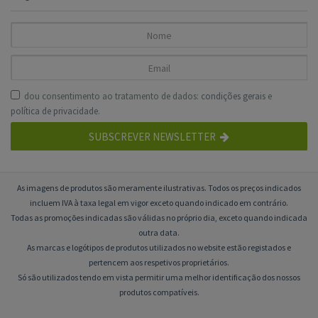
dou consentimento ao tratamento de dados:
condições gerais
e
política de privacidade
.
SUBSCREVER NEWSLETTER
As imagens de produtos são meramente ilustrativas. Todos os preços indicados
incluem IVA à taxa legal em vigor exceto quando indicado em contrário.
Todas as promoções indicadas são válidas no próprio dia, exceto quando indicada
outra data.
As marcas e logótipos de produtos utilizados no website estão registados e
pertencem aos respetivos proprietários.
Só são utilizados tendo em vista permitir uma melhor identificação dos nossos
produtos compatíveis.