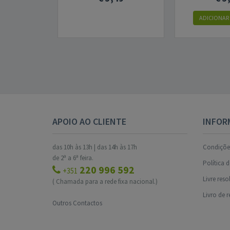
ADICIONAR
APOIO AO CLIENTE
INFOR
das 10h às 13h | das 14h às 17h
Condições
de 2ª a 6ª feira.
Política 
220 996 592
+351
Livre res
( Chamada para a rede fixa nacional.)
Livro de 
Outros Contactos