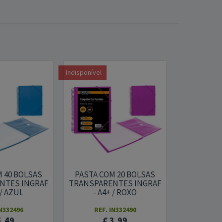
Indisponível
Indisponível
 40 BOLSAS
PASTA COM 20 BOLSAS
PASTA CO
NTES INGRAF
TRANSPARENTES INGRAF
TRANSPAR
 / AZUL
- A4+ / ROXO
- A4
IN332496
REF. IN332490
REF.
5,49
€ 3,99
€