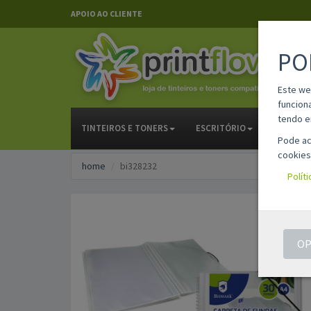
APOIO AO CLIENTE
PO
Este we
funcion
tendo e
TINTEIROS E TONERS
ESCRITÓRIO
PAPELAR
Pode ac
cookies
home
bi328232
Polít
OP