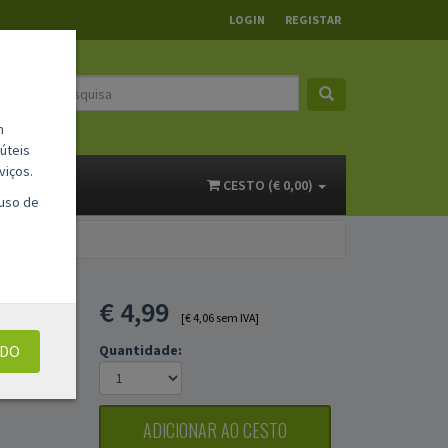
LOGIN
REGISTAR
m
úteis
viços.
ACTOS
CESTO (€ 0,00)
 uso de
€
4,99
[€ 4,06 sem IVA]
UDO
Quantidade:
ADICIONAR AO CESTO