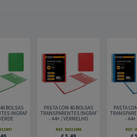
 40 BOLSAS
PASTA COM 40 BOLSAS
PASTA COM
TES INGRAF
TRANSPARENTES INGRAF
TRANSPARE
 VERDE
- A4+ / VERMELHO
- A4+
332497
REF. IN332495
REF. 
,49
€ 5,49
€ 