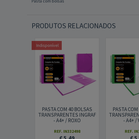
Pasta com bolsas
PRODUTOS RELACIONADOS
Indisponível
PASTA COM 40 BOLSAS
PASTA COM
TRANSPARENTES INGRAF
TRANSPAREN
- A4+ / ROXO
- A4+ /
REF. IN332498
REF. IN
€ 5,49
€ 5