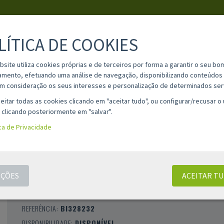
LÍTICA DE COOKIES
PESQUISA
bsite utiliza cookies próprias e de terceiros por forma a garantir o seu bo
amento, efetuando uma análise de navegação, disponibilizando conteúdos 
m consideração os seus interesses e personalização de determinados ser
IA
MATERIAL ESCOLAR
INFORMAÇÕES
OPINIÕES
CONT
eitar todas as cookies clicando em "aceitar tudo", ou configurar/recusar o
 clicando posteriormente em "salvar".
ica de Privacidade
PASTA ESPIRAL COM 30 BOLSAS
TRANSPARENTES BISMARK - A4+
ÇÕES
ACEITAR T
CLASSIFICAÇÃO 0 |
0 AVALIAÇÕES
|
0 COMENTÁRIOS
MARCA:
BISMARK
REFERÊNCIA:
BI328232
DISPONIBILIDADE:
DISPONÍVEL