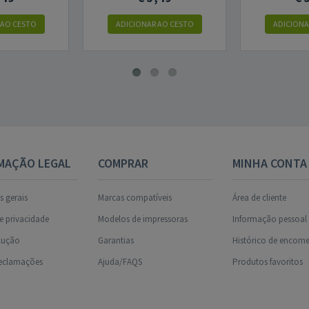
 AO CESTO
ADICIONAR AO CESTO
ADICIONA
MAÇÃO LEGAL
COMPRAR
MINHA CONTA
 gerais
Marcas compatíveis
Área de cliente
de privacidade
Modelos de impressoras
Informação pessoal
olução
Garantias
Histórico de encom
reclamações
Ajuda/FAQS
Produtos favoritos