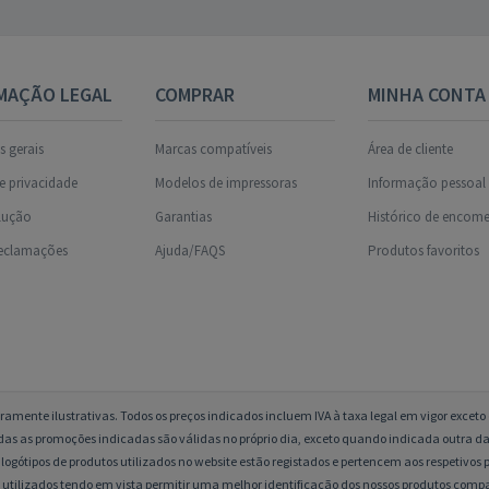
MAÇÃO LEGAL
COMPRAR
MINHA CONTA
 gerais
Marcas compatíveis
Área de cliente
de privacidade
Modelos de impressoras
Informação pessoal
olução
Garantias
Histórico de encom
reclamações
Ajuda/FAQS
Produtos favoritos
amente ilustrativas. Todos os preços indicados incluem IVA à taxa legal em vigor excet
das as promoções indicadas são válidas no próprio dia, exceto quando indicada outra da
logótipos de produtos utilizados no website estão registados e pertencem aos respetivos p
 utilizados tendo em vista permitir uma melhor identificação dos nossos produtos compa