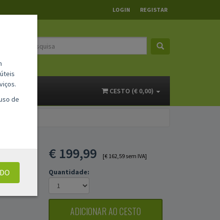
LOGIN
REGISTAR
m
úteis
viços.
ACTOS
CESTO (€ 0,00)
 uso de
L
€
199,99
0
[€ 162,59 sem IVA]
UDO
Quantidade:
ADICIONAR AO CESTO