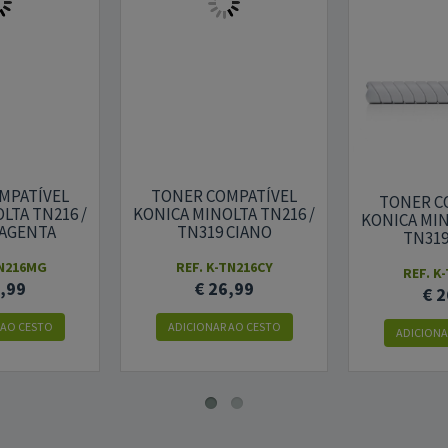
MPATÍVEL
TONER COMPATÍVEL
TONER C
LTA TN216 /
KONICA MINOLTA TN216 /
KONICA MIN
MAGENTA
TN319 CIANO
TN319
TN216MG
REF. K-TN216CY
REF. K
6,99
€ 26,99
€ 2
 AO CESTO
ADICIONAR AO CESTO
ADICIONA