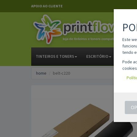
APOIO AO CLIENTE
PO
Este we
funcion
tendo e
TINTEIROS E TONERS
ESCRITÓRIO
PAPELAR
Pode ac
cookies
home
belt-c220
Polít
OP