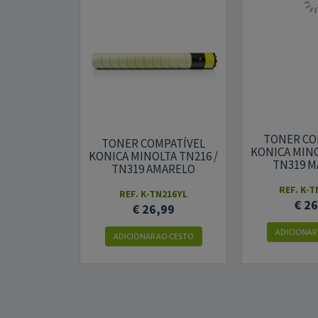
TONER CO
TONER COMPATÍVEL
KONICA MINO
KONICA MINOLTA TN216 /
TN319 
TN319 AMARELO
REF. K-
REF. K-TN216YL
€ 2
€ 26,99
ADICIONAR
ADICIONAR AO CESTO