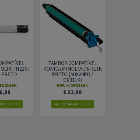
OMPATÍVEL
TAMBOR COMPATÍVEL
TAMBOR 
OLTA TN216 /
KONICA MINOLTA DR-311K
KONICA MI
 PRETO
PRETO (A0XV0RD /
CIANO (A0X
DR311K)
-TN216BK
REF. K-DR311BK
REF. 
6,99
€ 32,99
€ 
R AO CESTO
ADICIONAR AO CESTO
ADICION