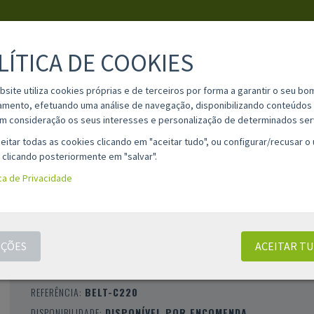
LÍTICA DE COOKIES
PESQUISA
bsite utiliza cookies próprias e de terceiros por forma a garantir o seu bo
amento, efetuando uma análise de navegação, disponibilizando conteúdos 
m consideração os seus interesses e personalização de determinados ser
IA
MATERIAL ESCOLAR
INFORMAÇÕES
OPINIÕES
CONT
eitar todas as cookies clicando em "aceitar tudo", ou configurar/recusar o
 clicando posteriormente em "salvar".
ica de Privacidade
CORREIA DE TRANSFERÊNCIA COMPATÍVE
KONICA MINOLTA BIZHUB C220,C280,C36
ÇÕES
ACEITAR T
CLASSIFICAÇÃO 0 |
0 AVALIAÇÕES
|
0 COMENTÁRIOS
MARCA:
COMPATÍVEL
REFERÊNCIA:
BELT-C220
DISPONIBILIDADE:
DISPONÍVEL POR ENCOMENDA.