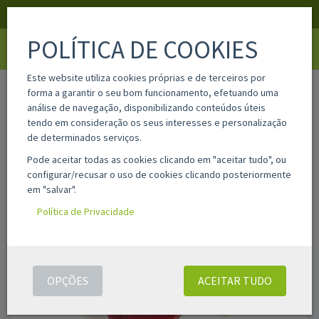
APOIO AO CLIENTE
LOGIN
REGISTAR
POLÍTICA DE COOKIES
Toggle
navigati
Este website utiliza cookies próprias e de terceiros por
home
bci6rd
forma a garantir o seu bom funcionamento, efetuando uma
análise de navegação, disponibilizando conteúdos úteis
tendo em consideração os seus interesses e personalização
de determinados serviços.
Pode aceitar todas as cookies clicando em "aceitar tudo", ou
configurar/recusar o uso de cookies clicando posteriormente
em "salvar".
Política de Privacidade
OPÇÕES
ACEITAR TUDO