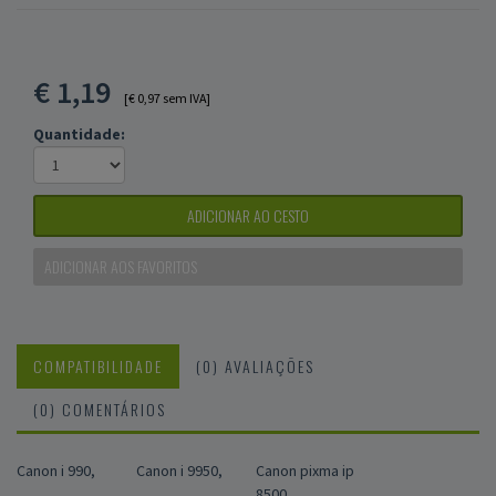
€
1,19
[€ 0,97 sem IVA]
Quantidade:
ADICIONAR AO CESTO
ADICIONAR AOS FAVORITOS
COMPATIBILIDADE
(0) AVALIAÇÕES
(0) COMENTÁRIOS
Canon i 990,
Canon i 9950,
Canon pixma ip
8500