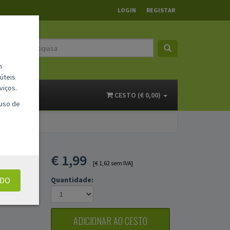
LOGIN
REGISTAR
m
úteis
viços.
ACTOS
CESTO (€ 0,00)
 uso de
€
1,99
[€ 1,62 sem IVA]
UDO
Quantidade:
ADICIONAR AO CESTO