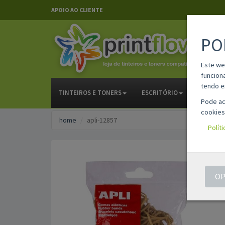
APOIO AO CLIENTE
PO
Este we
funcion
tendo e
TINTEIROS E TONERS
ESCRITÓRIO
PAPELAR
Pode ac
cookies
home
apli-12857
Polít
OP