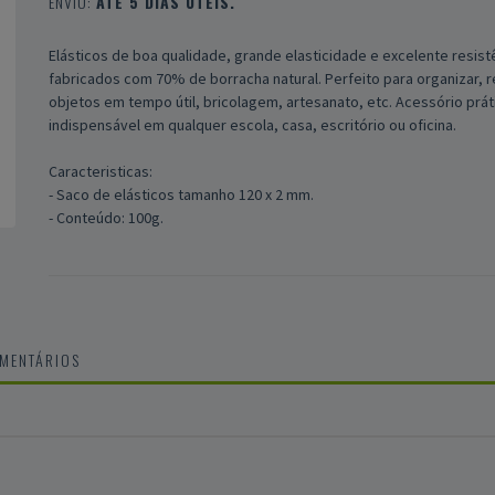
ENVIO:
ATÉ 5 DIAS ÚTEIS.
Elásticos de boa qualidade, grande elasticidade e excelente resist
fabricados com 70% de borracha natural. Perfeito para organizar, r
objetos em tempo útil, bricolagem, artesanato, etc. Acessório prát
indispensável em qualquer escola, casa, escritório ou oficina.
Caracteristicas:
- Saco de elásticos tamanho 120 x 2 mm.
- Conteúdo: 100g.
OMENTÁRIOS