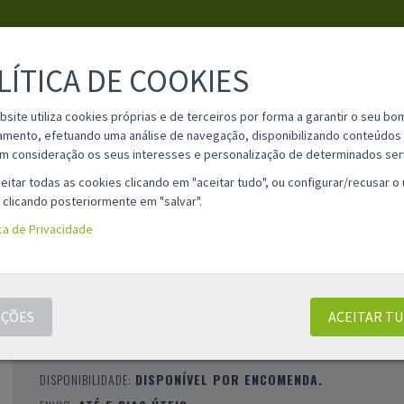
LÍTICA DE COOKIES
PESQUISA
bsite utiliza cookies próprias e de terceiros por forma a garantir o seu bo
amento, efetuando uma análise de navegação, disponibilizando conteúdos 
m consideração os seus interesses e personalização de determinados ser
IA
MATERIAL ESCOLAR
INFORMAÇÕES
OPINIÕES
CONT
eitar todas as cookies clicando em "aceitar tudo", ou configurar/recusar o
 clicando posteriormente em "salvar".
ica de Privacidade
ELÁSTICOS APLI 120X2MM - 100GR
CLASSIFICAÇÃO 0 |
0 AVALIAÇÕES
|
0 COMENTÁRIOS
ÇÕES
ACEITAR T
MARCA:
APLI
REFERÊNCIA:
APLI-12857
DISPONIBILIDADE:
DISPONÍVEL POR ENCOMENDA.