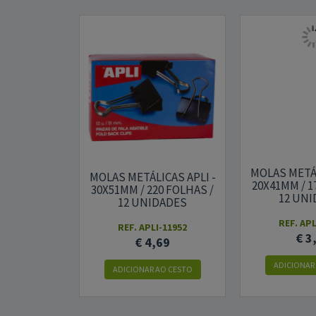
MOLAS METÁL
MOLAS METÁLICAS APLI -
20X41MM / 1
30X51MM / 220 FOLHAS /
12 UN
12 UNIDADES
REF. APL
REF. APLI-11952
€ 3
€ 4,69
ADICIONAR
ADICIONAR AO CESTO