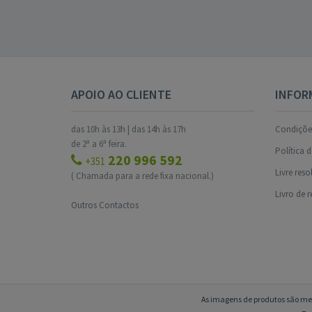
APOIO AO CLIENTE
INFOR
das 10h às 13h | das 14h às 17h
Condições
de 2ª a 6ª feira.
Política 
220 996 592
+351
Livre res
( Chamada para a rede fixa nacional.)
Livro de 
Outros Contactos
As imagens de produtos são mer