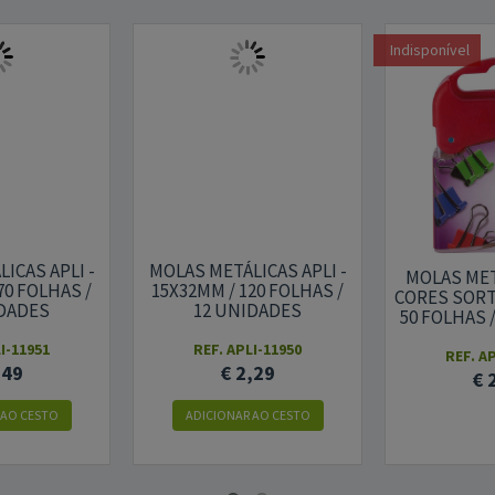
Indisponível
ICAS APLI -
MOLAS METÁLICAS APLI -
MOLAS MET
70 FOLHAS /
15X32MM / 120 FOLHAS /
CORES SORTI
IDADES
12 UNIDADES
50 FOLHAS 
I-11951
REF. APLI-11950
REF. A
,49
€ 2,29
€ 
 AO CESTO
ADICIONAR AO CESTO