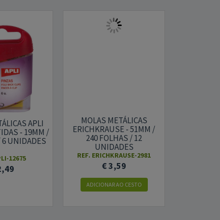
MOLAS METÁLICAS
ÁLICAS APLI
MOLAS 
ERICHKRAUSE - 51MM /
DAS - 19MM /
ERICHKRA
240 FOLHAS / 12
/ 6 UNIDADES
110 F
UNIDADES
UN
REF. ERICHKRAUSE-2981
PLI-12675
REF. ERIC
€ 3,59
2,49
€
ADICIONAR AO CESTO
ADICION