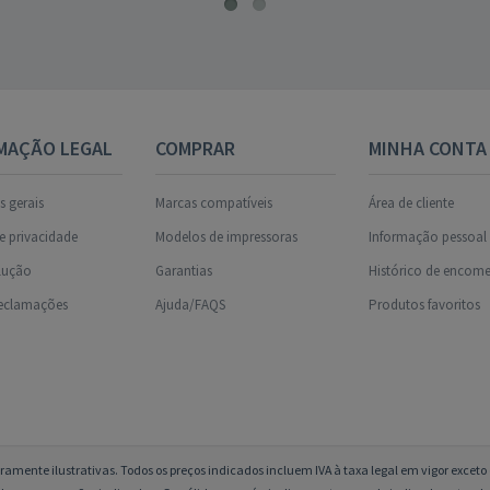
MAÇÃO LEGAL
COMPRAR
MINHA CONTA
 gerais
Marcas compatíveis
Área de cliente
de privacidade
Modelos de impressoras
Informação pessoal
olução
Garantias
Histórico de encom
reclamações
Ajuda/FAQS
Produtos favoritos
amente ilustrativas. Todos os preços indicados incluem IVA à taxa legal em vigor excet